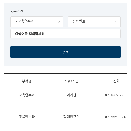
립
국
F
항목 검색
어
o
원
- 교육연수과
전화번호
r
조
m
직
도
국
어
원
원
장
기
획
연
수
부서명
직위/직급
전화
부
기
조
획
교육연수과
서기관
02-2669-9731
직
운
및
영
업
과
무
공
소
공
교육연수과
학예연구관
02-2669-9740
개
언
(부
어
서
과