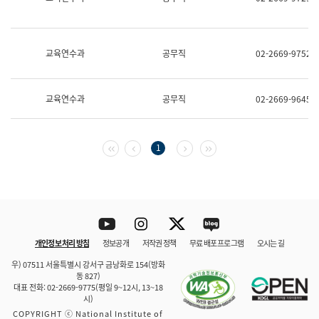
보
과
한
국
교육연수과
공무직
02-2669-9752
어
진
흥
과
교육연수과
공무직
02-2669-9645
수
어
점
자
첫 페이지
이전 페이지
다음 페이지
마지막 페이지
1
진
흥
과
Youtube
Instagram
Twitter
blog
개인정보 처리 방침
정보공개
저작권 정책
무료 배포 프로그램
오시는 길
바로 가기
문체부와 소속기관
우) 07511 서울특별시 강서구 금낭화로 154(방화
동 827)
대표 전화: 02-2669-9775(평일 9~12시, 13~18
시)
COPYRIGHT ⓒ National Institute of