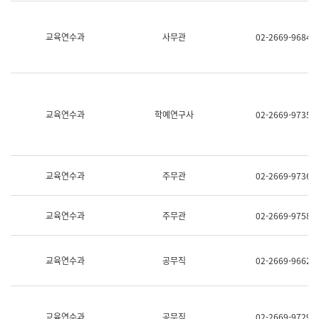
명,
교
직
육
위/
연
교육연수과
사무관
02-2669-9684
직
수
급,
과
전
어
화,
문
담
연
당
구
교육연수과
학예연구사
02-2669-9735
업
실
무)
어
문
연
구
교육연수과
주무관
02-2669-9736
과
어
문
교육연수과
주무관
02-2669-9758
연
구
과
(사
교육연수과
공무직
02-2669-9662
전
팀)
언
어
정
교육연수과
공무직
02-2669-9729