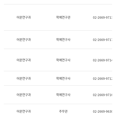
명,
교
직
육
위/
연
직
어문연구과
학예연구관
02-2669-9713
수
급,
과
전
어
화,
문
담
연
당
구
어문연구과
학예연구사
02-2669-9717
업
실
무)
어
문
연
어문연구과
학예연구사
02-2669-9714
구
과
어
문
어문연구과
학예연구사
02-2669-9712
연
구
과
(사
어문연구과
학예연구사
02-2669-9716
전
팀)
언
어
어문연구과
주무관
02-2669-9630
정