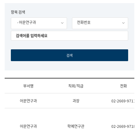
립
국
F
항목 검색
어
o
원
- 어문연구과
전화번호
r
조
m
직
도
국
어
원
원
장
기
획
연
수
부서명
직위/직급
전화
부
기
조
획
어문연구과
과장
02-2669-9711
직
운
및
영
업
과
무
공
소
공
어문연구과
학예연구관
02-2669-9718
개
언
(부
어
서
과