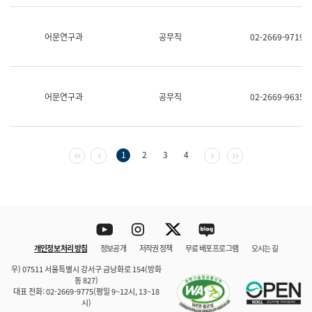
보
과
한
어문연구과
공무직
02-2669-9719
국
어
진
흥
과
어문연구과
공무직
02-2669-9635
수
어
점
자
진
첫 페이지
이전 페이지
다음 페이지
마지막 페이지
1
2
3
4
흥
과
Youtube
Instagram
Twitter
blog
개인정보 처리 방침
정보공개
저작권 정책
무료 배포 프로그램
오시는 길
바로 가기
문체부와 소속기관
우) 07511 서울특별시 강서구 금낭화로 154(방화
동 827)
대표 전화: 02-2669-9775(평일 9~12시, 13~18
시)