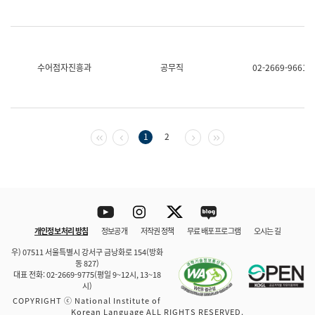
수어점자진흥과
공무직
02-2669-9661
첫 페이지
이전 페이지
다음 페이지
마지막 페이지
1
2
Youtube
Instagram
Twitter
blog
개인정보 처리 방침
정보공개
저작권 정책
무료 배포 프로그램
오시는 길
바로 가기
문체부와 소속기관
우) 07511 서울특별시 강서구 금낭화로 154(방화
동 827)
대표 전화: 02-2669-9775(평일 9~12시, 13~18
시)
COPYRIGHT ⓒ National Institute of
Korean Language ALL RIGHTS RESERVED.