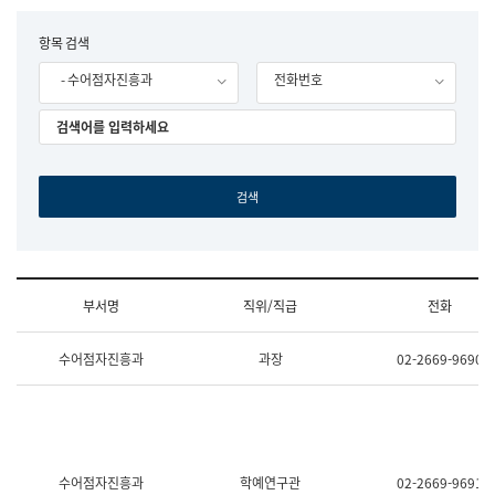
립
국
F
항목 검색
어
o
원
- 수어점자진흥과
전화번호
r
조
m
직
도
국
어
원
원
장
기
획
연
수
부서명
직위/직급
전화
부
기
조
획
수어점자진흥과
과장
02-2669-9690
직
운
및
영
업
과
무
공
소
공
개
언
(부
어
수어점자진흥과
학예연구관
02-2669-9691
서
과