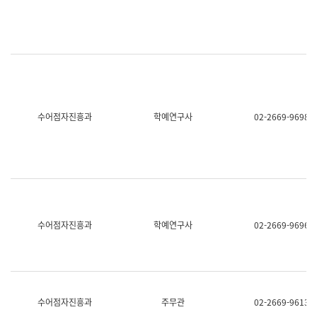
명,
교
직
육
위/
연
직
수
급,
과
전
어
화,
문
담
연
당
구
수어점자진흥과
학예연구사
02-2669-9698
업
실
무)
어
문
연
구
과
어
문
연
수어점자진흥과
학예연구사
02-2669-9696
구
과
(사
전
팀)
언
어
수어점자진흥과
주무관
02-2669-9613
정