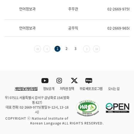
보
과
언어정보과
주무관
02-2669-9759
한
국
어
언어정보과
공무직
02-2669-9650
진
흥
과
수
첫 페이지
이전 페이지
다음 페이지
마지막 페이지
1
2
3
어
점
자
진
흥
과
Youtube
Instagram
Twitter
blog
개인정보 처리 방침
정보공개
저작권 정책
무료 배포 프로그램
오시는 길
바로 가기
문체부와 소속기관
우) 07511 서울특별시 강서구 금낭화로 154(방화
동 827)
대표 전화: 02-2669-9775(평일 9~12시, 13~18
시)
COPYRIGHT ⓒ National Institute of
Korean Language ALL RIGHTS RESERVED.