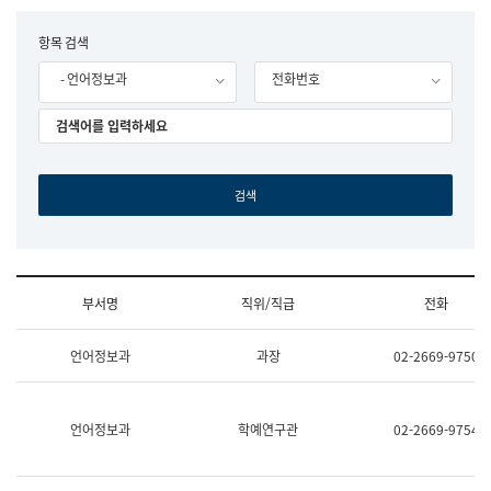
립
국
F
항목 검색
어
o
원
- 언어정보과
전화번호
r
조
m
직
도
국
어
원
원
장
기
획
연
수
부서명
직위/직급
전화
부
기
조
획
언어정보과
과장
02-2669-9750
직
운
및
영
업
과
무
공
언어정보과
학예연구관
02-2669-9754
소
공
개
언
(부
어
서
과