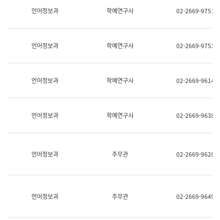
명,
교
언어정보과
학예연구사
02-2669-9751
직
육
위/
연
직
수
급,
과
언어정보과
학예연구사
02-2669-9753
전
어
화,
문
담
연
당
구
언어정보과
학예연구사
02-2669-9614
업
실
무)
어
문
연
언어정보과
학예연구사
02-2669-9638
구
과
어
문
연
언어정보과
주무관
02-2669-9628
구
과
(사
전
팀)
언어정보과
주무관
02-2669-9649
언
어
정