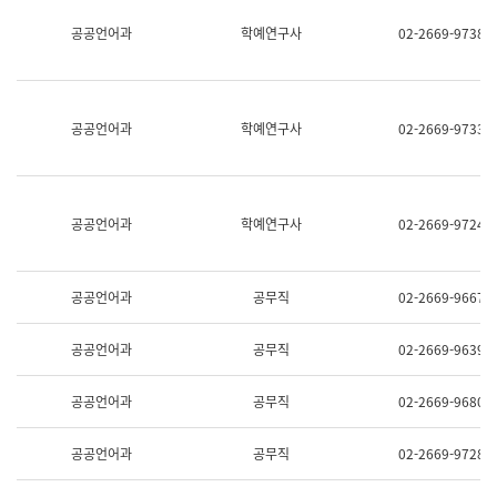
명,
교
공공언어과
학예연구사
02-2669-9738
직
육
위/
연
직
수
급,
과
전
어
공공언어과
학예연구사
02-2669-9733
화,
문
담
연
당
구
업
실
무)
어
공공언어과
학예연구사
02-2669-9724
문
연
구
과
공공언어과
공무직
02-2669-9667
어
문
연
공공언어과
공무직
02-2669-9639
구
과
(사
공공언어과
공무직
02-2669-9680
전
팀)
언
공공언어과
공무직
02-2669-9728
어
정