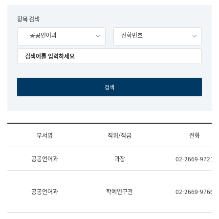
립
국
F
항목 검색
어
o
원
- 공공언어과
전화번호
r
조
m
직
도
국
어
원
원
장
기
획
연
수
부서명
직위/직급
전화
부
기
조
획
공공언어과
과장
02-2669-9721
직
운
및
영
업
과
무
공
공공언어과
학예연구관
02-2669-9766
소
공
개
언
(부
어
서
과