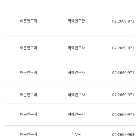
명,
교
직
육
위/
연
직
어문연구과
학예연구관
02-2669-9713
수
급,
과
전
어
화,
문
담
연
당
구
어문연구과
학예연구사
02-2669-9717
업
실
무)
어
문
연
어문연구과
학예연구사
02-2669-9714
구
과
어
문
어문연구과
학예연구사
02-2669-9712
연
구
과
(사
어문연구과
학예연구사
02-2669-9716
전
팀)
언
어
어문연구과
주무관
02-2669-9630
정