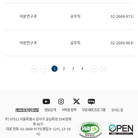
보
과
한
어문연구과
공무직
02-2669-9719
국
어
진
흥
과
어문연구과
공무직
02-2669-9635
수
어
점
자
진
첫 페이지
이전 페이지
다음 페이지
마지막 페이지
1
2
3
4
흥
과
Youtube
Instagram
Twitter
blog
개인정보 처리 방침
정보공개
저작권 정책
무료 배포 프로그램
오시는 길
바로 가기
문체부와 소속기관
우) 07511 서울특별시 강서구 금낭화로 154(방화
동 827)
대표 전화: 02-2669-9775(평일 9~12시, 13~18
시)