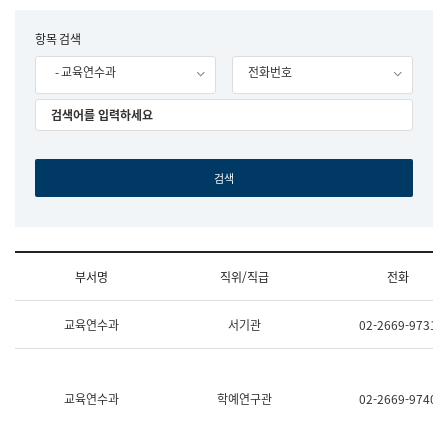
립
국
F
항목 검색
어
o
원
- 교육연수과
전화번호
r
조
m
직
도
국
어
원
원
장
기
획
연
수
부서명
직위/직급
전화
부
기
조
획
교육연수과
서기관
02-2669-9731
직
운
및
영
업
과
무
공
소
공
교육연수과
학예연구관
02-2669-9740
개
언
(부
어
서
과