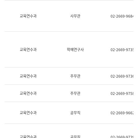
명,
교
직
육
위/
연
교육연수과
사무관
02-2669-9684
직
수
급,
과
전
어
화,
문
담
연
당
구
교육연수과
학예연구사
02-2669-9735
업
실
무)
어
문
연
구
교육연수과
주무관
02-2669-9736
과
어
문
교육연수과
주무관
02-2669-9758
연
구
과
(사
교육연수과
공무직
02-2669-9662
전
팀)
언
어
정
교육연수과
공무직
02-2669-9729