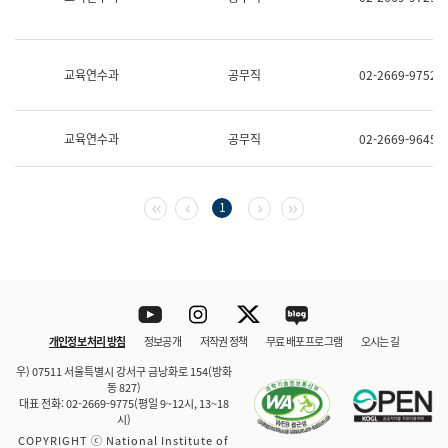
보
과
한
국
교육연수과
공무직
02-2669-9752
어
진
흥
과
교육연수과
공무직
02-2669-9645
수
어
점
자
첫 페이지
이전 페이지
다음 페이지
마지막 페이지
1
진
흥
과
Youtube
Instagram
Twitter
blog
개인정보 처리 방침
정보공개
저작권 정책
무료 배포 프로그램
오시는 길
바로 가기
문체부와 소속기관
우) 07511 서울특별시 강서구 금낭화로 154(방화
동 827)
대표 전화: 02-2669-9775(평일 9~12시, 13~18
시)
COPYRIGHT ⓒ National Institute of