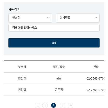
립
국
F
항목 검색
어
o
원
원장실
전화번호
r
조
m
직
도
국
어
원
원
장
기
획
연
수
부서명
직위/직급
전화
부
기
조
획
원장실
원장
02-2669-9700
직
운
및
영
업
과
원장실
공무직
02-2669-9702
무
공
소
공
개
언
(부
어
첫 페이지
이전 페이지
다음 페이지
마지막 페이지
1
서
과