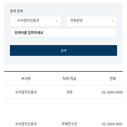
립
국
F
항목 검색
어
o
원
- 수어점자진흥과
전화번호
r
조
m
직
도
국
어
원
원
장
기
획
연
수
부서명
직위/직급
전화
부
기
조
획
수어점자진흥과
과장
02-2669-9690
직
운
및
영
업
과
무
공
소
공
개
언
(부
어
수어점자진흥과
학예연구관
02-2669-9691
서
과