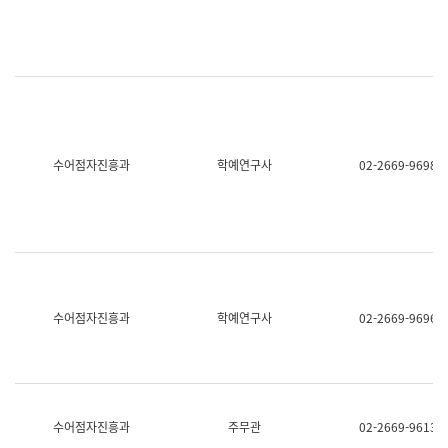
명,
교
직
육
위/
연
직
수
급,
과
전
어
화,
문
담
연
당
구
수어점자진흥과
학예연구사
02-2669-9698
업
실
무)
어
문
연
구
과
어
문
연
수어점자진흥과
학예연구사
02-2669-9696
구
과
(사
전
팀)
언
어
수어점자진흥과
주무관
02-2669-9613
정