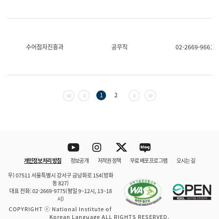
수어점자진흥과
공무직
02-2669-9661
첫 페이지
이전 페이지
다음 페이지
마지막 페이지
1
2
Youtube
Instagram
Twitter
blog
개인정보 처리 방침
정보공개
저작권 정책
무료 배포 프로그램
오시는 길
바로 가기
문체부와 소속기관
우) 07511 서울특별시 강서구 금낭화로 154(방화
동 827)
대표 전화: 02-2669-9775(평일 9~12시, 13~18
시)
COPYRIGHT ⓒ National Institute of
Korean Language ALL RIGHTS RESERVED.