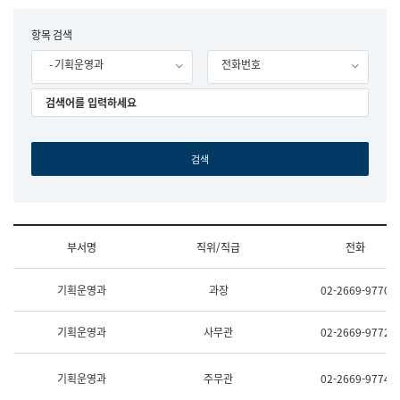
립
국
F
항목 검색
어
o
원
- 기획운영과
전화번호
r
조
m
직
도
국
어
원
원
장
기
획
연
수
부서명
직위/직급
전화
부
기
조
획
기획운영과
과장
02-2669-9770
직
운
및
영
업
과
기획운영과
사무관
02-2669-9772
무
공
소
공
개
언
기획운영과
주무관
02-2669-9774
(부
어
서
과