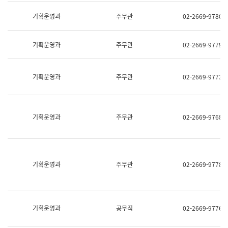
명,
교
직
기획운영과
주무관
02-2669-9780
육
위/
연
직
수
급,
과
기획운영과
주무관
02-2669-9779
전
어
화,
문
담
연
당
기획운영과
주무관
02-2669-9773
구
업
실
무)
어
문
연
기획운영과
주무관
02-2669-9768
구
과
어
문
연
구
기획운영과
주무관
02-2669-9778
과
(사
전
팀)
언
기획운영과
공무직
02-2669-9776
어
정