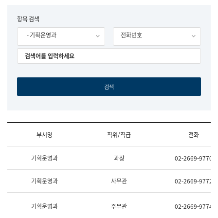
립
국
F
항목 검색
어
o
원
- 기획운영과
전화번호
r
조
m
직
도
국
어
원
원
장
기
획
연
수
부서명
직위/직급
전화
부
기
조
획
기획운영과
과장
02-2669-9770
직
운
및
영
업
과
기획운영과
사무관
02-2669-9772
무
공
소
공
개
언
기획운영과
주무관
02-2669-9774
(부
어
서
과