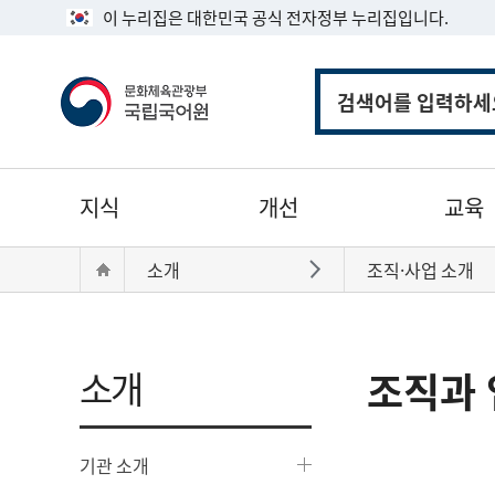
이 누리집은 대한민국 공식 전자정부 누리집입니다.
통
합
검
색
주
지식
개선
교육
메
뉴
현
Home
소개
조직·사업 소개
바로가기
재
위
치:
소개
조직과 
기관 소개