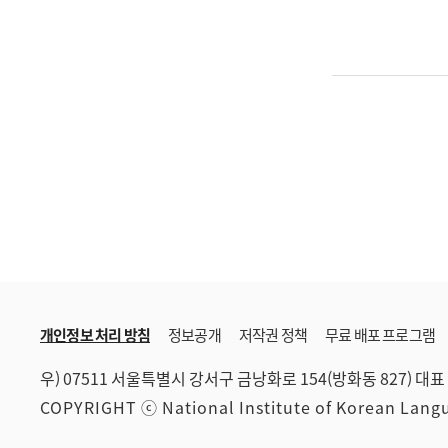
개인정보 처리 방침
정보공개
저작권 정책
무료 배포 프로그램
우) 07511 서울특별시 강서구 금낭화로 154(방화동 827)
대표 
COPYRIGHT ⓒ National Institute of Korean Lan