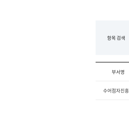
국
립
국
어
원
F
항목 검색
조
o
직
r
도
m
국
어
부서명
원
원
조
장
수어점자진흥
직
기
및
획
업
연
무
수
소
부
개
기