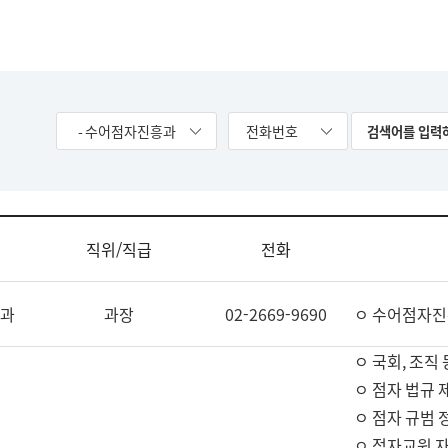
- 수어점자진흥과
전화번호
직위/직급
전화
과
과장
02-2669-9690
ㅇ 수어점자진
ㅇ 국회, 조직 
ㅇ 점자 법규 
ㅇ 점자 규범 
ㅇ 점자교원 