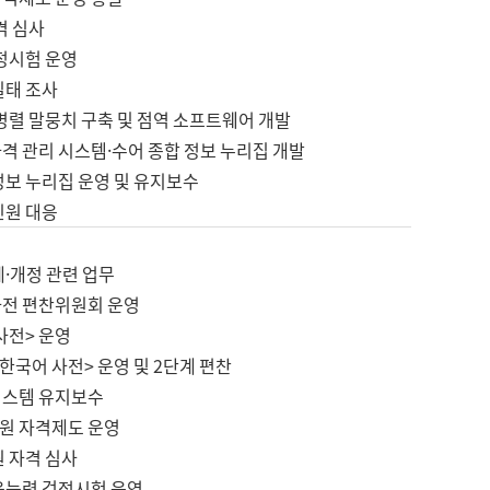
격 심사
검정시험 운영
실태 조사
병렬 말뭉치 구축 및 점역 소프트웨어 개발
격 관리 시스템·수어 종합 정보 누리집 개발
정보 누리집 운영 및 유지보수
민원 대응
제·개정 관련 업무
사전 편찬위원회 운영
사전> 운영
한국어 사전> 운영 및 2단계 편찬
시스템 유지보수
원 자격제도 운영
원 자격 심사
육능력 검정시험 운영