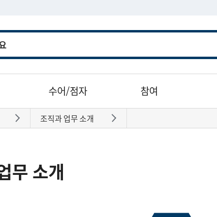
수어/점자
참여
조직과 업무 소개
바로가기
바로가기
업무 소개