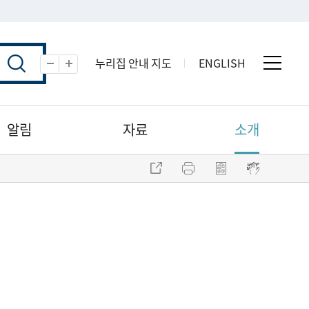
누리집 안내 지도
ENGLISH
전체 
축소
확대
알림
자료
소개
주소 복사
프린트
점자파일 내려받기
점자뷰어 보