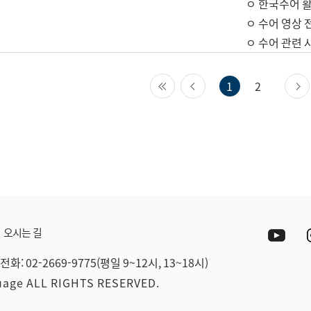
ㅇ 한국수어 활
ㅇ 수어 영상 
ㅇ 수어 관련 
첫 페이지
이전 페이지
1
2
Yout
오시는 길
전화: 02-2669-9775(평일 9~12시, 13~18시)
guage ALL RIGHTS RESERVED.