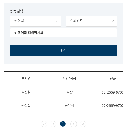
립
국
F
항목 검색
어
o
원
원장실
전화번호
r
조
m
직
도
국
어
원
원
장
기
획
연
수
부서명
직위/직급
전화
부
기
조
획
원장실
원장
02-2669-9700
직
운
및
영
업
과
원장실
공무직
02-2669-9702
무
공
소
공
개
언
(부
어
첫 페이지
이전 페이지
다음 페이지
마지막 페이지
1
서
과