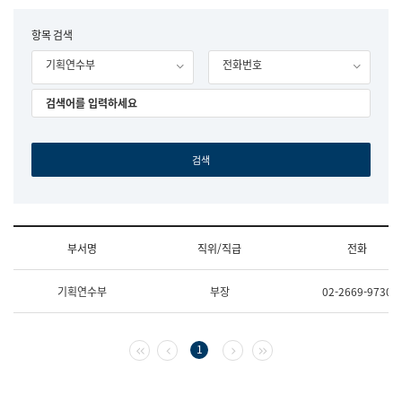
립
국
F
항목 검색
어
o
원
기획연수부
전화번호
r
조
m
직
도
국
어
원
원
장
기
획
연
수
부서명
직위/직급
전화
부
기
조
획
기획연수부
부장
02-2669-9730
직
운
및
영
업
과
무
공
첫 페이지
이전 페이지
다음 페이지
마지막 페이지
1
소
공
개
언
(부
어
서
과