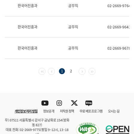
보
한국어진흥과
공무직
02-2669-9764
과
한
국
어
한국어진흥과
공무직
02-2669-9641
진
흥
과
수
한국어진흥과
공무직
02-2669-9678
어
점
자
진
흥
첫 페이지
이전 페이지
다음 페이지
마지막 페이지
1
2
과
Youtube
Instagram
Twitter
blog
개인정보 처리 방침
정보공개
저작권 정책
무료 배포 프로그램
오시는 길
바로 가기
문체부와 소속기관
우) 07511 서울특별시 강서구 금낭화로 154(방화
동 827)
대표 전화: 02-2669-9775(평일 9~12시, 13~18