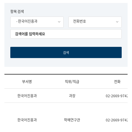
립
국
F
항목 검색
어
o
원
- 한국어진흥과
전화번호
r
조
m
직
도
국
어
원
원
장
기
획
연
수
부서명
직위/직급
전화
부
기
조
획
한국어진흥과
과장
02-2669-9742
직
운
및
영
업
과
무
공
소
공
한국어진흥과
학예연구관
02-2669-9742
개
언
(부
어
서
과