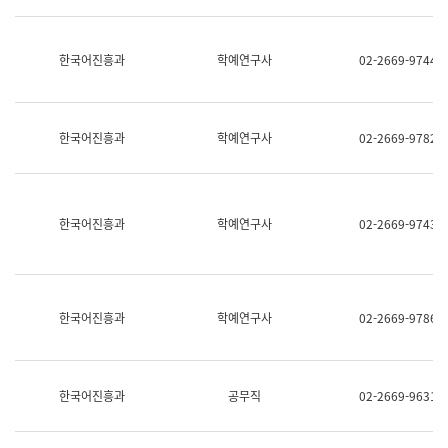
명,
교
직
육
위/
연
한국어진흥과
학예연구사
02-2669-9744
직
수
급,
과
전
어
화,
문
담
연
한국어진흥과
학예연구사
02-2669-9782
당
구
업
실
무)
어
문
연
한국어진흥과
학예연구사
02-2669-9743
구
과
어
문
연
한국어진흥과
학예연구사
02-2669-9786
구
과
(사
전
팀)
한국어진흥과
공무직
02-2669-9631
언
어
정