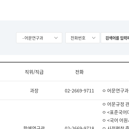
- 어문연구과
전화번호
직위/직급
전화
과장
02-2669-9711
ㅇ 어문연구과
ㅇ 어문규정 
ㅇ <표준국어
ㅇ <국어 어원
학예연구관
02-2669-9718
ㅇ 사전편찬 