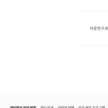
한
국
어
진
흥
어문연구과
과
수
어
점
자
진
흥
과
개인정보 처리 방침
정보공개
저작권 정책
무료 배포 프로그램