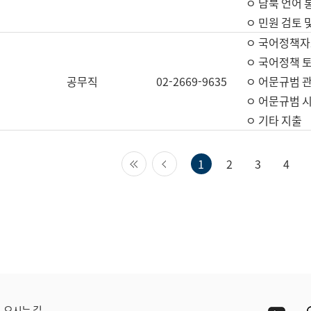
ㅇ 남북 언어 
ㅇ 민원 검토 
ㅇ 국어정책자
ㅇ 국어정책 
공무직
02-2669-9635
ㅇ 어문규범 
ㅇ 어문규범 
ㅇ 기타 지출
첫 페이지
이전 페이지
1
2
3
4
Yout
오시는 길