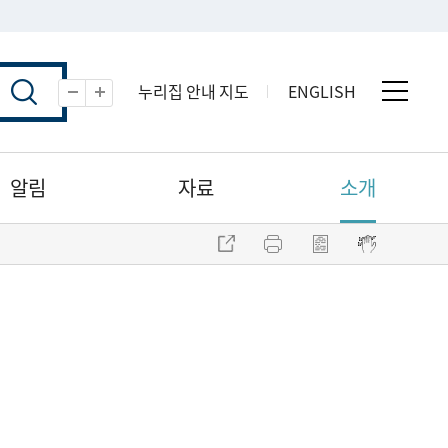
누리집 안내 지도
ENGLISH
전체 
축소
확대
알림
자료
소개
주소 복사
프린트
점자파일 내려받기
점자뷰어 보