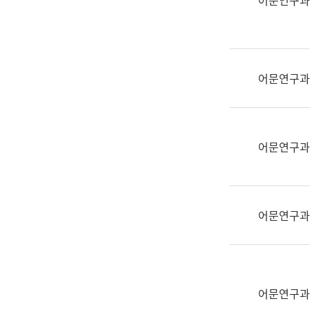
어문연구과
실
어
문
연
구
어문연구과
과
어
문
연
어문연구과
구
과
(사
전
어문연구과
팀)
언
어
정
보
어문연구과
과