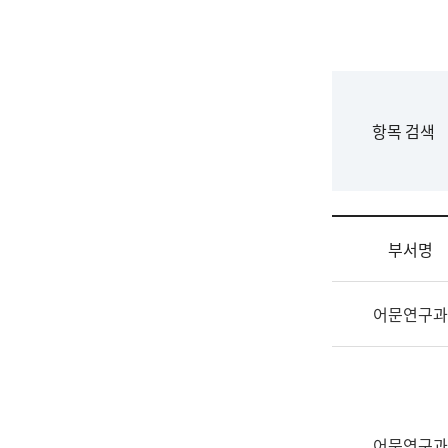
국
립
국
어
원
F
항목 검색
조
o
직
r
도
m
국
어
부서명
원
원
조
장
어문연구과
직
기
및
획
업
연
무
수
소
부
개
기
어문연구과