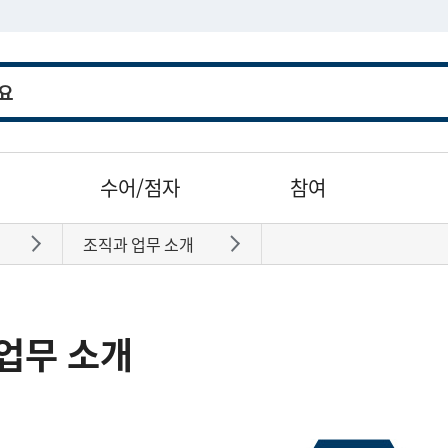
수어/점자
참여
조직과 업무 소개
바로가기
바로가기
업무 소개