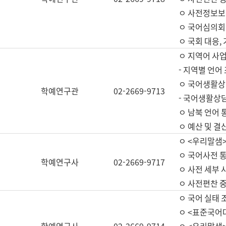
ㅇ 사전정보보
ㅇ 국어심의회
ㅇ 국회 대응,
ㅇ 지역어 사
- 지역별 언어
ㅇ 국어생활상
학예연구관
02-2669-9713
- 국어생활상담
ㅇ 남북 언어 
ㅇ 예산 및 결산(
ㅇ <우리말샘>
ㅇ 국어사전 통
학예연구사
02-2669-9717
ㅇ 사전 세부 사
ㅇ 사전편찬 
ㅇ 국어 실태 
ㅇ <표준국어