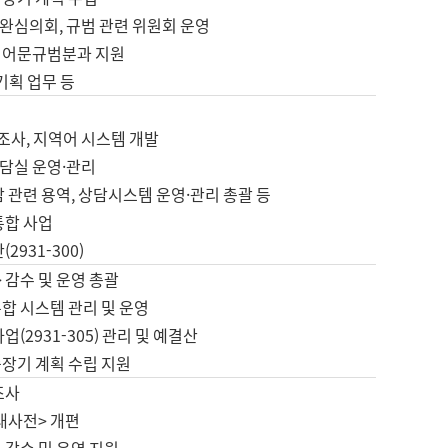
완심의회, 규범 관련 위원회 운영
 어문규범분과 지원
 기획 업무 등
업
 조사, 지역어 시스템 개발
담실 운영·관리
 관련 용역, 상담시스템 운영·관리 총괄 등
통합 사업
2931-300)
 감수 및 운영 총괄
합 시스템 관리 및 운영
업(2931-305) 관리 및 예결산
중장기 계획 수립 지원
조사
대사전> 개편