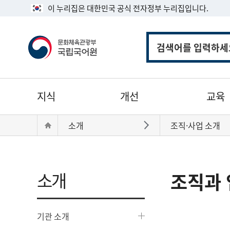
이 누리집은 대한민국 공식 전자정부 누리집입니다.
통
합
검
색
주
지식
개선
교육
메
뉴
현
Home
소개
조직·사업 소개
바로가기
재
위
치:
소개
조직과 
기관 소개