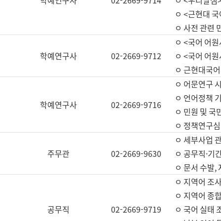
학예연구사
02-2669-9714
ㅇ <우리말샘>
ㅇ <근현대 
ㅇ 사전 관련 
ㅇ <국어 어원
학예연구사
02-2669-9712
ㅇ <국어 어원
ㅇ 근현대국어
ㅇ 어문연구 시
ㅇ 언어정책 기
학예연구사
02-2669-9716
ㅇ 민원 및 국
ㅇ 정책연구심
ㅇ 세부사업 관리
주무관
02-2669-9630
ㅇ 공무직·기간
ㅇ 문서 수발,
ㅇ 지역어 조사
ㅇ 지역어 종합
공무직
02-2669-9719
ㅇ 국어 실태 