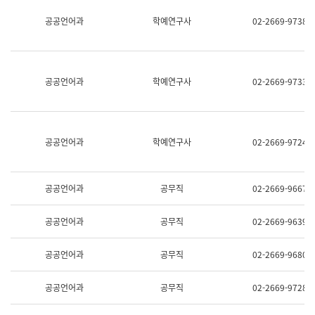
명,
교
공공언어과
학예연구사
02-2669-9738
직
육
위/
연
직
수
급,
과
전
어
공공언어과
학예연구사
02-2669-9733
화,
문
담
연
당
구
업
실
무)
어
공공언어과
학예연구사
02-2669-9724
문
연
구
과
공공언어과
공무직
02-2669-9667
어
문
연
공공언어과
공무직
02-2669-9639
구
과
(사
공공언어과
공무직
02-2669-9680
전
팀)
언
공공언어과
공무직
02-2669-9728
어
정