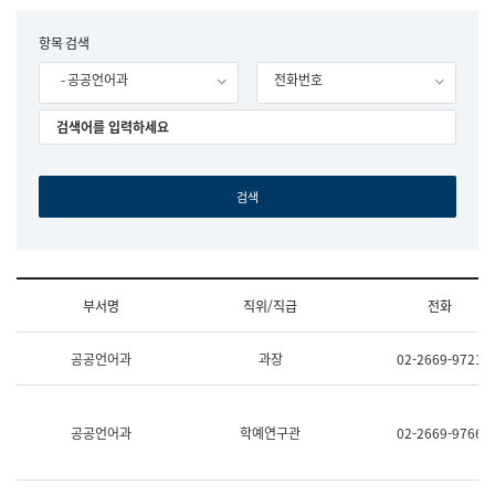
립
국
F
항목 검색
어
o
원
- 공공언어과
전화번호
r
조
m
직
도
국
어
원
원
장
기
획
연
수
부서명
직위/직급
전화
부
기
조
획
공공언어과
과장
02-2669-9721
직
운
및
영
업
과
무
공
공공언어과
학예연구관
02-2669-9766
소
공
개
언
(부
어
서
과