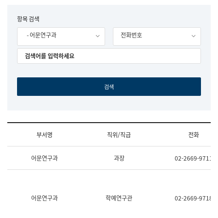
립
국
F
항목 검색
어
o
원
- 어문연구과
전화번호
r
조
m
직
도
국
어
원
원
장
기
획
연
수
부서명
직위/직급
전화
부
기
조
획
어문연구과
과장
02-2669-9711
직
운
및
영
업
과
무
공
소
공
어문연구과
학예연구관
02-2669-9718
개
언
(부
어
서
과