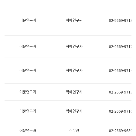
명,
교
직
육
위/
연
직
어문연구과
학예연구관
02-2669-9713
수
급,
과
전
어
화,
문
담
연
당
구
어문연구과
학예연구사
02-2669-9717
업
실
무)
어
문
연
어문연구과
학예연구사
02-2669-9714
구
과
어
문
어문연구과
학예연구사
02-2669-9712
연
구
과
(사
어문연구과
학예연구사
02-2669-9716
전
팀)
언
어
어문연구과
주무관
02-2669-9630
정