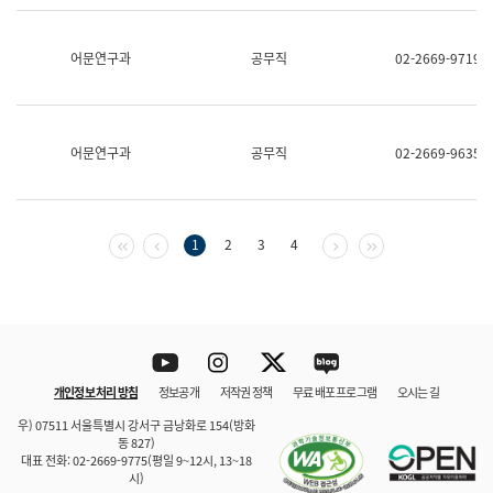
보
과
한
어문연구과
공무직
02-2669-9719
국
어
진
흥
과
어문연구과
공무직
02-2669-9635
수
어
점
자
진
첫 페이지
이전 페이지
다음 페이지
마지막 페이지
1
2
3
4
흥
과
Youtube
Instagram
Twitter
blog
개인정보 처리 방침
정보공개
저작권 정책
무료 배포 프로그램
오시는 길
바로 가기
문체부와 소속기관
우) 07511 서울특별시 강서구 금낭화로 154(방화
동 827)
대표 전화: 02-2669-9775(평일 9~12시, 13~18
시)