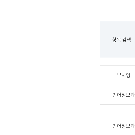
국
립
국
어
원
F
항목 검색
조
o
직
r
도
m
국
어
부서명
원
원
조
장
언어정보과
직
기
및
획
업
연
무
수
소
언어정보과
부
개
기