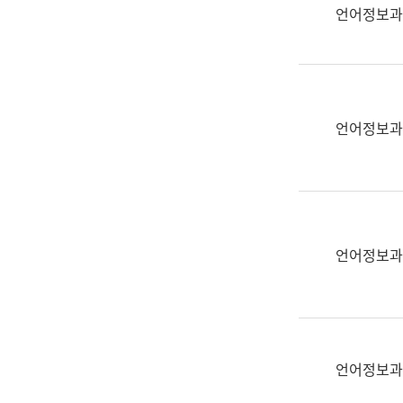
실
언어정보과
어
문
연
구
과
언어정보과
어
문
연
구
과
(사
언어정보과
전
팀)
언
어
정
언어정보과
보
과