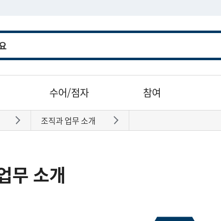
수어/점자
참여
조직과 업무 소개
바로가기
바로가기
업무 소개