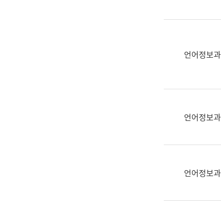
(부
획
서
운
명,
영
직
과
위/
언어정보과
공
직
공
급,
언
전
어
화,
과
담
교
언어정보과
당
육
업
연
무)
수
과
언어정보과
어
문
연
구