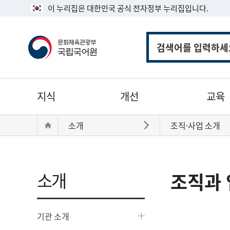
이 누리집은 대한민국 공식 전자정부 누리집입니다.
통
합
검
색
주
지식
개선
교육
메
뉴
현
Home
소개
조직·사업 소개
바로가기
재
위
치:
소개
조직과 
기관 소개