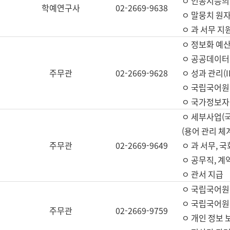
ㅇ 인공지능의
학예연구사
02-2669-9638
ㅇ 말뭉치 원자
ㅇ 과 서무 지
ㅇ 정보화 예산
ㅇ 공공데이터 
주무관
02-2669-9628
ㅇ 성과 관리(
ㅇ 국립국어원
ㅇ 국가정보자
ㅇ 세부사업(
(용어 관리 체
주무관
02-2669-9649
ㅇ 과 서무, 
ㅇ 공무직, 계
ㅇ 관서 지급
ㅇ 국립국어원
ㅇ 국립국어원
주무관
02-2669-9759
ㅇ 개인 정보 