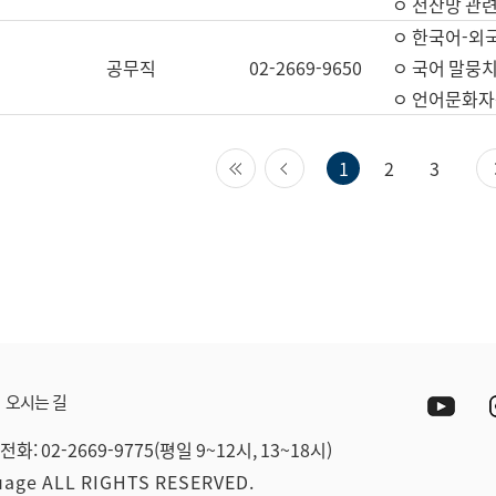
ㅇ 전산망 관련
ㅇ 한국어-외
공무직
02-2669-9650
ㅇ 국어 말뭉치
ㅇ 언어문화자원
첫 페이지
이전 페이지
1
2
3
Yout
오시는 길
전화: 02-2669-9775(평일 9~12시, 13~18시)
guage ALL RIGHTS RESERVED.