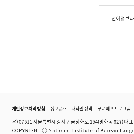
한
국
어
언어정보과
진
흥
과
수
어
점
자
진
흥
과
개인정보 처리 방침
정보공개
저작권 정책
무료 배포 프로그램
우) 07511 서울특별시 강서구 금낭화로 154(방화동 827)
대표 
COPYRIGHT ⓒ National Institute of Korean Lan