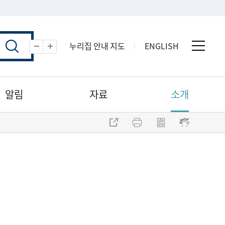
누리집 안내 지도
ENGLISH
전체 
축소
확대
알림
자료
소개
주소 복사
프린트
점자파일 내려받기
점자뷰어 보