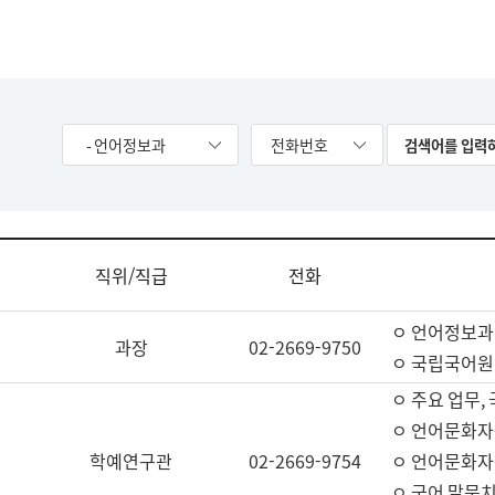
- 언어정보과
전화번호
직위/직급
전화
ㅇ 언어정보과
과장
02-2669-9750
ㅇ 국립국어원
ㅇ 주요 업무,
ㅇ 언어문화자
학예연구관
02-2669-9754
ㅇ 언어문화자
ㅇ 국어 말뭉치