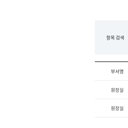
국
립
국
어
원
F
항목 검색
조
o
직
r
도
m
국
어
부서명
원
원
조
장
원장실
직
기
및
획
업
연
원장실
무
수
소
부
개
기