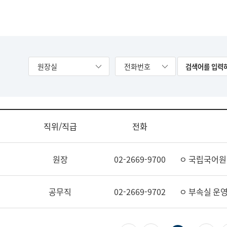
원장실
전화번호
직위/직급
전화
원장
02-2669-9700
ㅇ 국립국어원
공무직
02-2669-9702
ㅇ 부속실 운