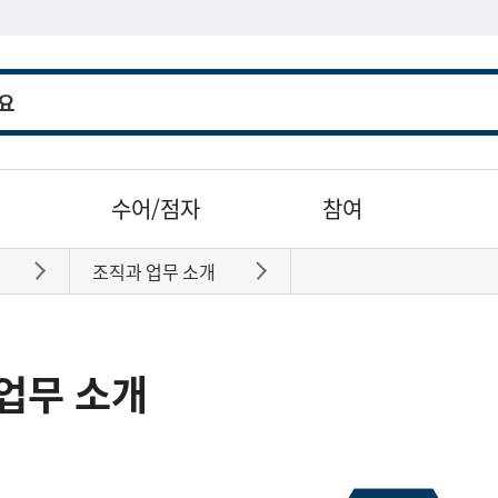
수어/점자
참여
조직과 업무 소개
바로가기
바로가기
업무 소개