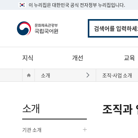
이 누리집은 대한민국 공식 전자정부 누리집입니다.
통
합
검
색
주
지식
개선
교육
메
뉴
현
Home
소개
조직·사업 소개
바로가기
재
위
치:
소개
조직과 
기관 소개