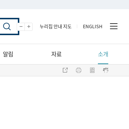
누리집 안내 지도
ENGLISH
전체 
축소
확대
알림
자료
소개
주소 복사
프린트
점자파일 내려받기
점자뷰어 보