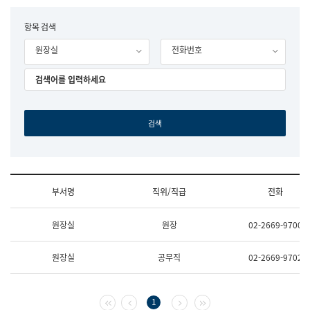
립
국
F
항목 검색
어
o
원
원장실
전화번호
r
조
m
직
도
국
어
원
원
장
기
획
연
수
부서명
직위/직급
전화
부
기
조
획
원장실
원장
02-2669-9700
직
운
및
영
업
과
원장실
공무직
02-2669-9702
무
공
소
공
개
언
(부
어
첫 페이지
이전 페이지
다음 페이지
마지막 페이지
1
서
과