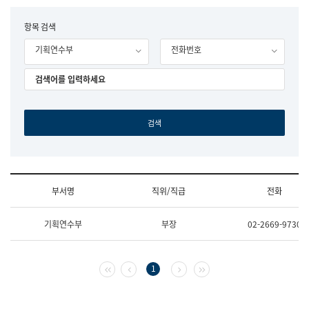
립
국
F
항목 검색
어
o
원
기획연수부
전화번호
r
조
m
직
도
국
어
원
원
장
기
획
연
수
부서명
직위/직급
전화
부
기
조
획
기획연수부
부장
02-2669-9730
직
운
및
영
업
과
무
공
첫 페이지
이전 페이지
다음 페이지
마지막 페이지
1
소
공
개
언
(부
어
서
과