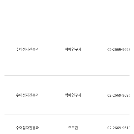
명,
교
직
육
위/
연
직
수
급,
과
전
어
화,
문
담
연
당
구
수어점자진흥과
학예연구사
02-2669-9698
업
실
무)
어
문
연
구
과
어
문
연
수어점자진흥과
학예연구사
02-2669-9696
구
과
(사
전
팀)
언
어
수어점자진흥과
주무관
02-2669-9613
정