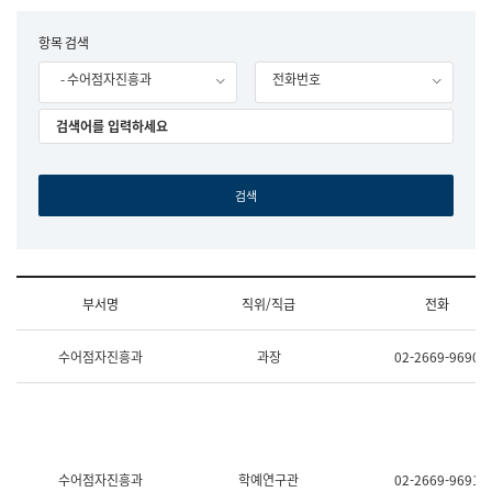
립
국
F
항목 검색
어
o
원
- 수어점자진흥과
전화번호
r
조
m
직
도
국
어
원
원
장
기
획
연
수
부서명
직위/직급
전화
부
기
조
획
수어점자진흥과
과장
02-2669-9690
직
운
및
영
업
과
무
공
소
공
개
언
(부
어
수어점자진흥과
학예연구관
02-2669-9691
서
과