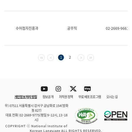
수어점자진흥과
공무직
02-2669-9661
첫 페이지
이전 페이지
다음 페이지
마지막 페이지
1
2
Youtube
Instagram
Twitter
blog
개인정보 처리 방침
정보공개
저작권 정책
무료 배포 프로그램
오시는 길
바로 가기
문체부와 소속기관
우) 07511 서울특별시 강서구 금낭화로 154(방화
동 827)
대표 전화: 02-2669-9775(평일 9~12시, 13~18
시)
COPYRIGHT ⓒ National Institute of
Korean Language ALL RIGHTS RESERVED.