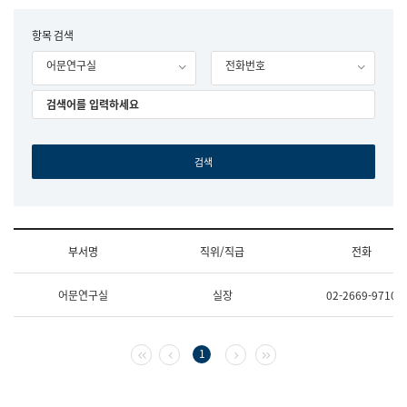
립
국
F
항목 검색
어
o
원
어문연구실
전화번호
r
조
m
직
도
국
어
원
원
장
기
획
연
수
부서명
직위/직급
전화
부
기
조
획
어문연구실
실장
02-2669-9710
직
운
및
영
업
과
무
공
첫 페이지
이전 페이지
다음 페이지
마지막 페이지
1
소
공
개
언
(부
어
서
과