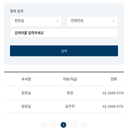
립
국
F
항목 검색
어
o
원
원장실
전화번호
r
조
m
직
도
국
어
원
원
장
기
획
연
수
부서명
직위/직급
전화
부
기
조
획
원장실
원장
02-2669-9700
직
운
및
영
업
과
원장실
공무직
02-2669-9702
무
공
소
공
개
언
(부
어
첫 페이지
이전 페이지
다음 페이지
마지막 페이지
1
서
과