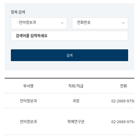
립
국
F
항목 검색
어
o
원
- 언어정보과
전화번호
r
조
m
직
도
국
어
원
원
장
기
획
연
수
부서명
직위/직급
전화
부
기
조
획
언어정보과
과장
02-2669-9750
직
운
및
영
업
과
무
공
언어정보과
학예연구관
02-2669-9754
소
공
개
언
(부
어
서
과