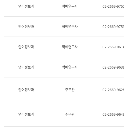
명,
교
언어정보과
학예연구사
02-2669-9751
직
육
위/
연
직
수
급,
과
언어정보과
학예연구사
02-2669-9753
전
어
화,
문
담
연
당
구
언어정보과
학예연구사
02-2669-9614
업
실
무)
어
문
연
언어정보과
학예연구사
02-2669-9638
구
과
어
문
연
언어정보과
주무관
02-2669-9628
구
과
(사
전
팀)
언어정보과
주무관
02-2669-9649
언
어
정