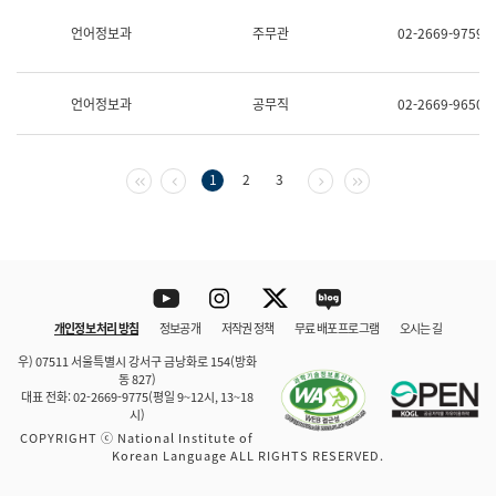
보
과
언어정보과
주무관
02-2669-9759
한
국
어
언어정보과
공무직
02-2669-9650
진
흥
과
수
첫 페이지
이전 페이지
다음 페이지
마지막 페이지
1
2
3
어
점
자
진
흥
과
Youtube
Instagram
Twitter
blog
개인정보 처리 방침
정보공개
저작권 정책
무료 배포 프로그램
오시는 길
바로 가기
문체부와 소속기관
우) 07511 서울특별시 강서구 금낭화로 154(방화
동 827)
대표 전화: 02-2669-9775(평일 9~12시, 13~18
시)
COPYRIGHT ⓒ National Institute of
Korean Language ALL RIGHTS RESERVED.