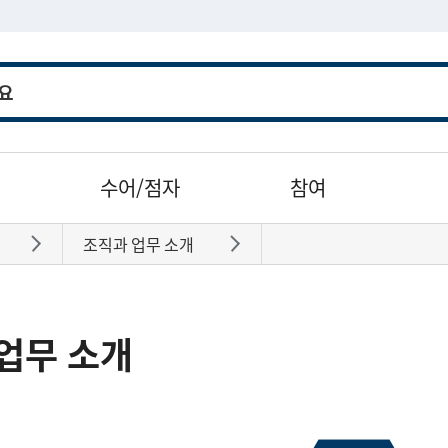
수어/점자
참여
조직과 업무 소개
바로가기
바로가기
업무 소개