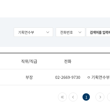
기획연수부
전화번호
직위/직급
전화
부장
02-2669-9730
ㅇ 기획연수부
첫 페이지
이전 페이지
다
1