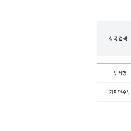
국
립
국
어
원
F
항목 검색
조
o
직
r
도
m
국
어
부서명
원
원
조
장
기획연수부
직
기
및
획
업
연
무
수
소
부
개
기