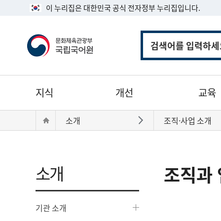
이 누리집은 대한민국 공식 전자정부 누리집입니다.
통
합
검
색
주
지식
개선
교육
메
뉴
현
Home
소개
조직·사업 소개
바로가기
재
위
치:
소개
조직과 
기관 소개