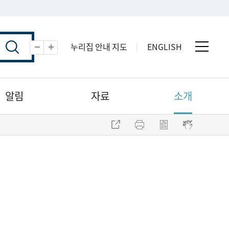
누리집 안내 지도
ENGLISH
전체 
축소
확대
알림
자료
소개
주소 복사
프린트
점자파일 내려받기
점자뷰어 보