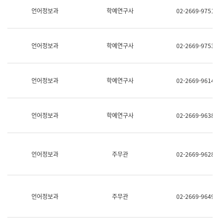
명,
교
언어정보과
학예연구사
02-2669-9751
직
육
위/
연
직
수
급,
과
언어정보과
학예연구사
02-2669-9753
전
어
화,
문
담
연
당
구
언어정보과
학예연구사
02-2669-9614
업
실
무)
어
문
연
언어정보과
학예연구사
02-2669-9638
구
과
어
문
연
언어정보과
주무관
02-2669-9628
구
과
(사
전
팀)
언어정보과
주무관
02-2669-9649
언
어
정