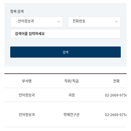
립
국
F
항목 검색
어
o
원
- 언어정보과
전화번호
r
조
m
직
도
국
어
원
원
장
기
획
연
수
부서명
직위/직급
전화
부
기
조
획
언어정보과
과장
02-2669-9750
직
운
및
영
업
과
무
공
언어정보과
학예연구관
02-2669-9754
소
공
개
언
(부
어
서
과