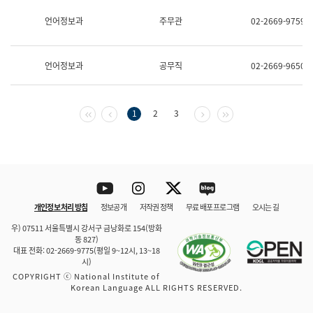
보
과
언어정보과
주무관
02-2669-9759
한
국
어
언어정보과
공무직
02-2669-9650
진
흥
과
수
첫 페이지
이전 페이지
다음 페이지
마지막 페이지
1
2
3
어
점
자
진
흥
과
Youtube
Instagram
Twitter
blog
개인정보 처리 방침
정보공개
저작권 정책
무료 배포 프로그램
오시는 길
바로 가기
문체부와 소속기관
우) 07511 서울특별시 강서구 금낭화로 154(방화
동 827)
대표 전화: 02-2669-9775(평일 9~12시, 13~18
시)
COPYRIGHT ⓒ National Institute of
Korean Language ALL RIGHTS RESERVED.