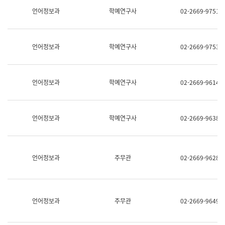
명,
교
언어정보과
학예연구사
02-2669-9751
직
육
위/
연
직
수
급,
과
언어정보과
학예연구사
02-2669-9753
전
어
화,
문
담
연
당
구
언어정보과
학예연구사
02-2669-9614
업
실
무)
어
문
연
언어정보과
학예연구사
02-2669-9638
구
과
어
문
연
언어정보과
주무관
02-2669-9628
구
과
(사
전
팀)
언어정보과
주무관
02-2669-9649
언
어
정