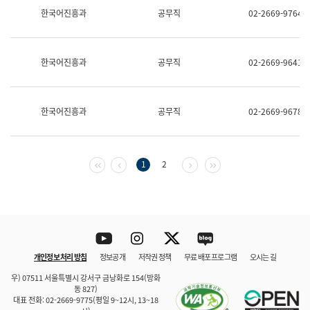
보
한국어진흥과
공무직
02-2669-9764
과
한
국
어
한국어진흥과
공무직
02-2669-9641
진
흥
과
수
한국어진흥과
공무직
02-2669-9678
어
점
자
진
흥
첫 페이지
이전 페이지
다음 페이지
마지막 페이지
1
2
과
Youtube
Instagram
Twitter
blog
개인정보 처리 방침
정보공개
저작권 정책
무료 배포 프로그램
오시는 길
바로 가기
문체부와 소속기관
우) 07511 서울특별시 강서구 금낭화로 154(방화
동 827)
대표 전화: 02-2669-9775(평일 9~12시, 13~18