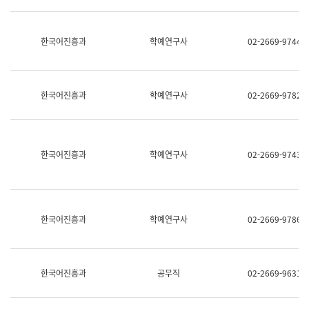
명,
교
직
육
위/
연
한국어진흥과
학예연구사
02-2669-9744
직
수
급,
과
전
어
화,
문
담
연
한국어진흥과
학예연구사
02-2669-9782
당
구
업
실
무)
어
문
연
한국어진흥과
학예연구사
02-2669-9743
구
과
어
문
연
한국어진흥과
학예연구사
02-2669-9786
구
과
(사
전
팀)
한국어진흥과
공무직
02-2669-9631
언
어
정