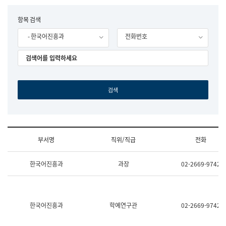
립
국
F
항목 검색
어
o
원
- 한국어진흥과
전화번호
r
조
m
직
도
국
어
원
원
장
기
획
연
수
부서명
직위/직급
전화
부
기
조
획
한국어진흥과
과장
02-2669-9742
직
운
및
영
업
과
무
공
소
공
한국어진흥과
학예연구관
02-2669-9742
개
언
(부
어
서
과