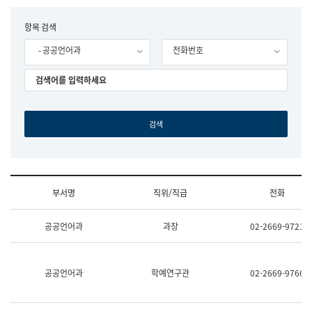
립
국
F
항목 검색
어
o
원
- 공공언어과
전화번호
r
조
m
직
도
국
어
원
원
장
기
획
연
수
부서명
직위/직급
전화
부
기
조
획
공공언어과
과장
02-2669-9721
직
운
및
영
업
과
무
공
공공언어과
학예연구관
02-2669-9766
소
공
개
언
(부
어
서
과