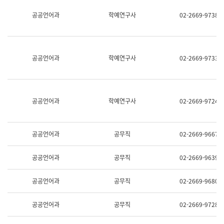
명,
교
공공언어과
학예연구사
02-2669-9738
직
육
위/
연
직
수
급,
과
전
어
공공언어과
학예연구사
02-2669-9733
화,
문
담
연
당
구
업
실
무)
어
공공언어과
학예연구사
02-2669-9724
문
연
구
과
공공언어과
공무직
02-2669-9667
어
문
연
공공언어과
공무직
02-2669-9639
구
과
(사
공공언어과
공무직
02-2669-9680
전
팀)
언
공공언어과
공무직
02-2669-9728
어
정