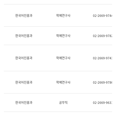
명,
교
직
육
위/
연
한국어진흥과
학예연구사
02-2669-9744
직
수
급,
과
전
어
화,
문
담
연
한국어진흥과
학예연구사
02-2669-9782
당
구
업
실
무)
어
문
연
한국어진흥과
학예연구사
02-2669-9743
구
과
어
문
연
한국어진흥과
학예연구사
02-2669-9786
구
과
(사
전
팀)
한국어진흥과
공무직
02-2669-9631
언
어
정