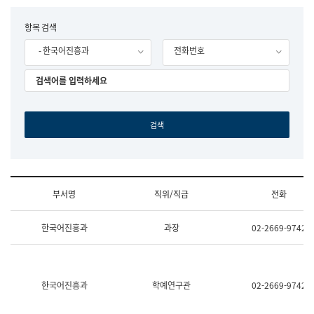
립
국
F
항목 검색
어
o
원
- 한국어진흥과
전화번호
r
조
m
직
도
국
어
원
원
장
기
획
연
수
부서명
직위/직급
전화
부
기
조
획
한국어진흥과
과장
02-2669-9742
직
운
및
영
업
과
무
공
소
공
한국어진흥과
학예연구관
02-2669-9742
개
언
(부
어
서
과