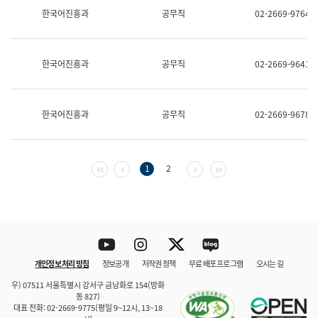
보
한국어진흥과
공무직
02-2669-9764
과
한
국
어
한국어진흥과
공무직
02-2669-9641
진
흥
과
수
한국어진흥과
공무직
02-2669-9678
어
점
자
진
흥
첫 페이지
이전 페이지
다음 페이지
마지막 페이지
1
2
과
Youtube
Instagram
Twitter
blog
개인정보 처리 방침
정보공개
저작권 정책
무료 배포 프로그램
오시는 길
바로 가기
문체부와 소속기관
우) 07511 서울특별시 강서구 금낭화로 154(방화
동 827)
대표 전화: 02-2669-9775(평일 9~12시, 13~18