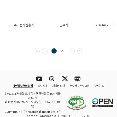
수어점자진흥과
공무직
02-2669-9661
첫 페이지
이전 페이지
다음 페이지
마지막 페이지
1
2
Youtube
Instagram
Twitter
blog
개인정보 처리 방침
정보공개
저작권 정책
무료 배포 프로그램
오시는 길
바로 가기
문체부와 소속기관
우) 07511 서울특별시 강서구 금낭화로 154(방화
동 827)
대표 전화: 02-2669-9775(평일 9~12시, 13~18
시)
COPYRIGHT ⓒ National Institute of
Korean Language ALL RIGHTS RESERVED.