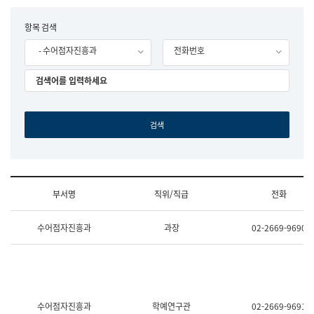
립
국
F
항목 검색
어
o
원
- 수어점자진흥과
전화번호
r
조
m
직
도
국
어
원
원
장
기
획
연
수
부서명
직위/직급
전화
부
기
조
획
수어점자진흥과
과장
02-2669-9690
직
운
및
영
업
과
무
공
소
공
개
언
(부
어
수어점자진흥과
학예연구관
02-2669-9691
서
과