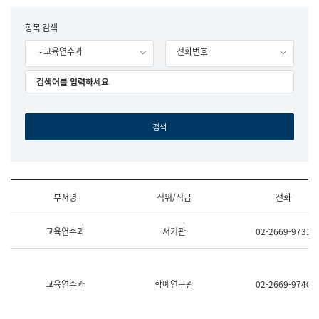
립
국
F
항목 검색
어
o
원
- 교육연수과
전화번호
r
조
m
직
도
국
어
원
원
장
기
획
연
수
부서명
직위/직급
전화
부
기
조
획
교육연수과
서기관
02-2669-9731
직
운
및
영
업
과
무
공
소
공
교육연수과
학예연구관
02-2669-9740
개
언
(부
어
서
과