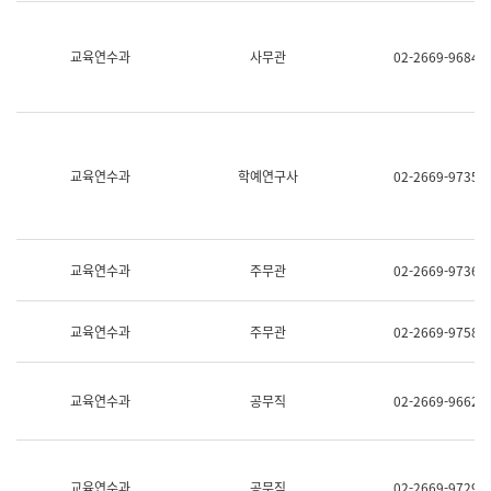
명,
교
직
육
위/
연
교육연수과
사무관
02-2669-9684
직
수
급,
과
전
어
화,
문
담
연
당
구
교육연수과
학예연구사
02-2669-9735
업
실
무)
어
문
연
구
교육연수과
주무관
02-2669-9736
과
어
문
교육연수과
주무관
02-2669-9758
연
구
과
(사
교육연수과
공무직
02-2669-9662
전
팀)
언
어
정
교육연수과
공무직
02-2669-9729