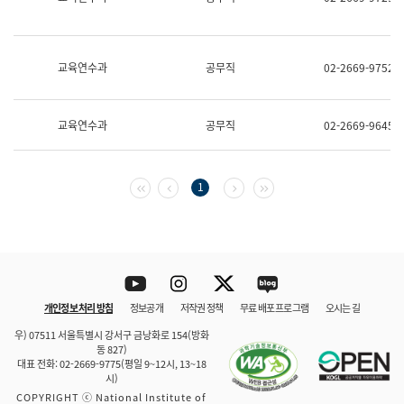
보
과
한
국
교육연수과
공무직
02-2669-9752
어
진
흥
과
교육연수과
공무직
02-2669-9645
수
어
점
자
첫 페이지
이전 페이지
다음 페이지
마지막 페이지
1
진
흥
과
Youtube
Instagram
Twitter
blog
개인정보 처리 방침
정보공개
저작권 정책
무료 배포 프로그램
오시는 길
바로 가기
문체부와 소속기관
우) 07511 서울특별시 강서구 금낭화로 154(방화
동 827)
대표 전화: 02-2669-9775(평일 9~12시, 13~18
시)
COPYRIGHT ⓒ National Institute of