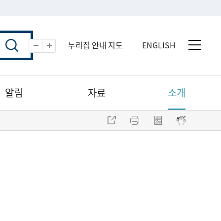
누리집 안내 지도
ENGLISH
전체 
축소
확대
알림
자료
소개
주소 복사
프린트
점자파일 내려받기
점자뷰어 보