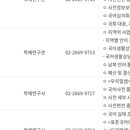
ㅇ 사전정보보
ㅇ 국어심의회
ㅇ 국회 대응,
ㅇ 지역어 사
- 지역별 언어
ㅇ 국어생활상
학예연구관
02-2669-9713
- 국어생활상담
ㅇ 남북 언어 
ㅇ 예산 및 결산(
ㅇ <우리말샘>
ㅇ 국어사전 통
학예연구사
02-2669-9717
ㅇ 사전 세부 사
ㅇ 사전편찬 
ㅇ 국어 실태 
ㅇ <표준국어