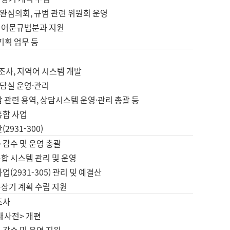
완심의회, 규범 관련 위원회 운영
 어문규범분과 지원
 기획 업무 등
업
 조사, 지역어 시스템 개발
담실 운영·관리
 관련 용역, 상담시스템 운영·관리 총괄 등
통합 사업
2931-300)
 감수 및 운영 총괄
합 시스템 관리 및 운영
업(2931-305) 관리 및 예결산
중장기 계획 수립 지원
조사
대사전> 개편