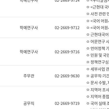
학예연구사
02-2669-9714
ㅇ <우리말샘>
ㅇ <근현대 
ㅇ 사전 관련 
ㅇ <국어 어원
학예연구사
02-2669-9712
ㅇ <국어 어원
ㅇ 근현대국어
ㅇ 어문연구 시
ㅇ 언어정책 기
학예연구사
02-2669-9716
ㅇ 민원 및 국
ㅇ 정책연구심
ㅇ 세부사업 관리
주무관
02-2669-9630
ㅇ 공무직·기간
ㅇ 문서 수발,
ㅇ 지역어 조사
ㅇ 지역어 종합
공무직
02-2669-9719
ㅇ 국어 실태 