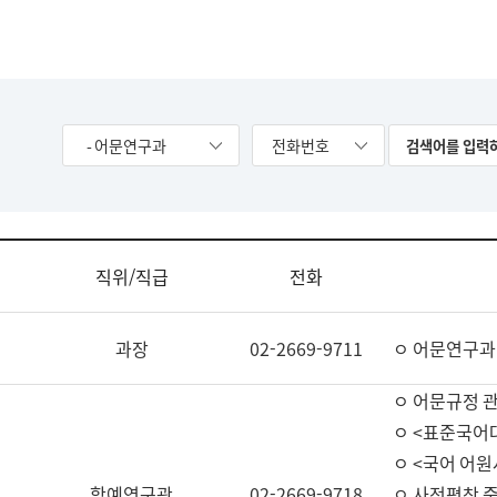
- 어문연구과
전화번호
직위/직급
전화
과장
02-2669-9711
ㅇ 어문연구과
ㅇ 어문규정 
ㅇ <표준국어
ㅇ <국어 어원
학예연구관
02-2669-9718
ㅇ 사전편찬 