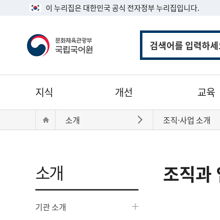
이 누리집은 대한민국 공식 전자정부 누리집입니다.
통
합
검
색
주
지식
개선
교육
메
뉴
현
Home
소개
조직·사업 소개
바로가기
재
위
치:
소개
조직과 
기관 소개