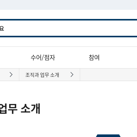
수어/점자
참여
조직과 업무 소개
바로가기
바로가기
업무 소개