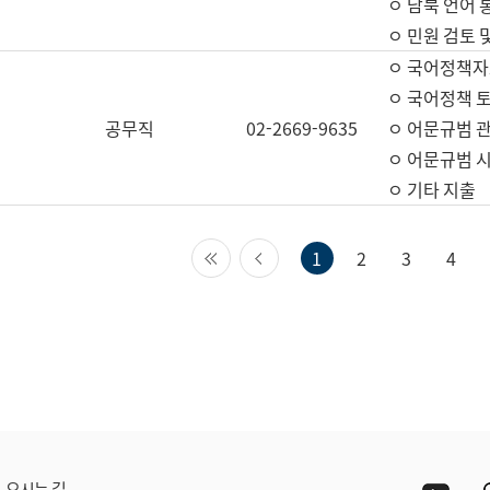
ㅇ 남북 언어 
ㅇ 민원 검토 
ㅇ 국어정책자
ㅇ 국어정책 
공무직
02-2669-9635
ㅇ 어문규범 
ㅇ 어문규범 
ㅇ 기타 지출
첫 페이지
이전 페이지
1
2
3
4
Yout
오시는 길