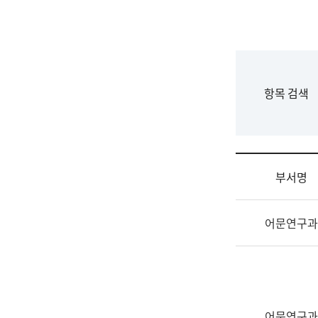
국
립
국
어
원
F
항목 검색
조
o
직
r
도
m
국
어
부서명
원
원
조
장
어문연구과
직
기
및
획
업
연
무
수
소
부
개
기
어문연구과