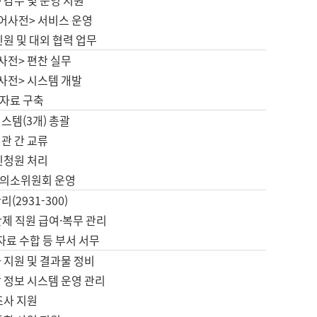
 감수 및 운영 지원
국어사전> 서비스 운영
민원 및 대외 협력 업무
사전> 편찬 실무
사전> 시스템 개발
자료 구축
스템(3개) 총괄
관 간 교류
민청원 처리
의소위원회 운영
(2931-300)
제 직원 급여·복무 관리
 자료 수합 등 부서 서무
 지원 및 결과물 정비
 정보 시스템 운영 관리
조사 지원