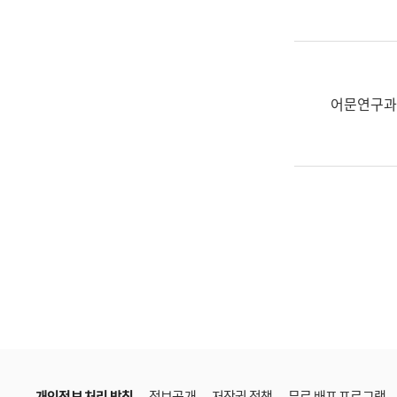
한
국
어
진
흥
어문연구과
과
수
어
점
자
진
흥
과
개인정보 처리 방침
정보공개
저작권 정책
무료 배포 프로그램