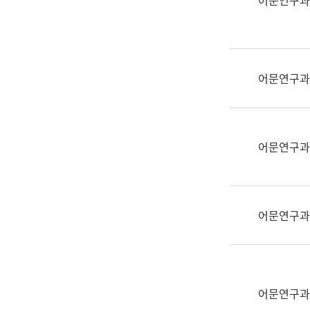
어문연구과
실
어
문
연
구
어문연구과
과
어
문
연
어문연구과
구
과
(사
전
어문연구과
팀)
언
어
정
보
어문연구과
과