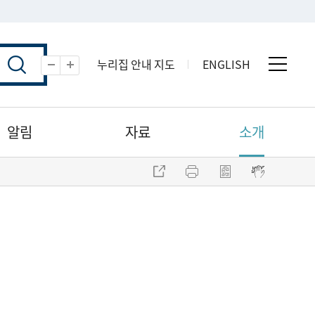
누리집 안내 지도
ENGLISH
전체 
축소
확대
알림
자료
소개
주소 복사
프린트
점자파일 내려받기
점자뷰어 보