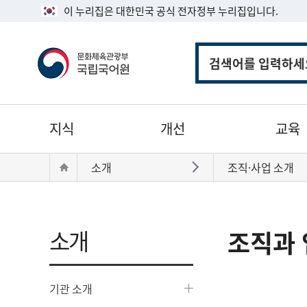
이 누리집은 대한민국 공식 전자정부 누리집입니다.
통
합
검
색
주
지식
개선
교육
메
뉴
현
Home
소개
조직·사업 소개
바로가기
재
위
치:
소개
조직과 
기관 소개