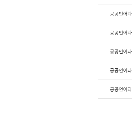
실
어
공공언어과
문
연
구
공공언어과
과
어
문
공공언어과
연
구
공공언어과
과
(사
전
공공언어과
팀)
언
어
정
보
과