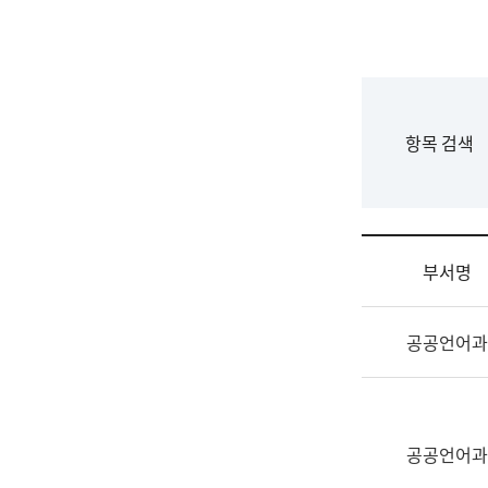
국
립
국
어
원
F
항목 검색
조
o
직
r
도
m
국
어
부서명
원
원
조
장
공공언어과
직
기
및
획
업
연
무
수
소
공공언어과
부
개
기