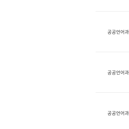
(부
획
서
운
명,
영
직
과
위/
공공언어과
공
직
공
급,
언
전
어
화,
과
담
교
공공언어과
당
육
업
연
무)
수
과
어
문
공공언어과
연
구