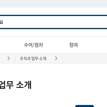
수어/점자
참여
조직과 업무 소개
바로가기
바로가기
업무 소개