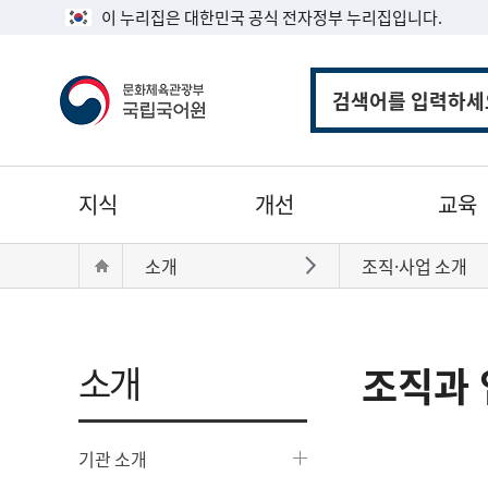
이 누리집은 대한민국 공식 전자정부 누리집입니다.
통
합
검
색
주
지식
개선
교육
메
뉴
현
Home
소개
조직·사업 소개
바로가기
재
위
치:
소개
조직과 
기관 소개