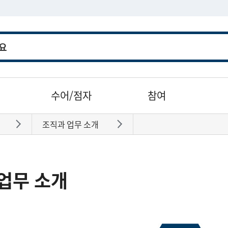
수어/점자
참여
조직과 업무 소개
바로가기
바로가기
업무 소개