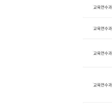
실
교육연수과
어
문
연
구
교육연수과
과
어
문
연
교육연수과
구
과
(사
전
팀)
교육연수과
언
어
정
보
과