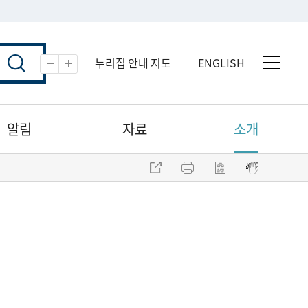
누리집 안내 지도
ENGLISH
전체 
축소
확대
알림
자료
소개
주소 복사
프린트
점자파일 내려받기
점자뷰어 보