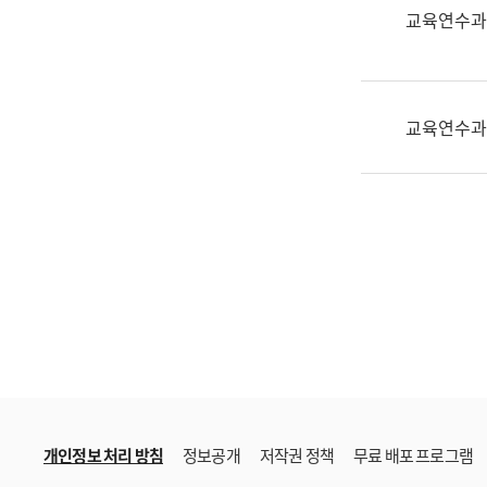
한
교육연수과
국
어
진
흥
교육연수과
과
수
어
점
자
진
흥
과
개인정보 처리 방침
정보공개
저작권 정책
무료 배포 프로그램