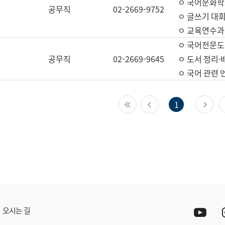
ㅇ 국어문화학
공무직
02-2669-9752
ㅇ 글쓰기 대회
ㅇ 교육연수과
ㅇ 국어전문도
공무직
02-2669-9645
ㅇ 도서 정리·
ㅇ 국어 관련
첫 페이지
이전 페이지
다
1
Yout
오시는 길