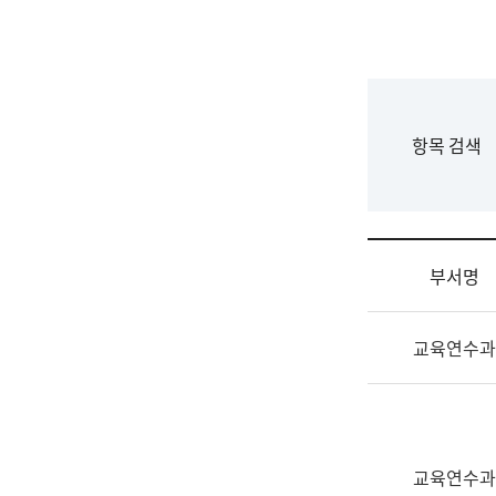
국
립
국
어
원
F
항목 검색
조
o
직
r
도
m
국
어
부서명
원
원
조
장
교육연수과
직
기
및
획
업
연
무
수
소
부
교육연수과
개
기