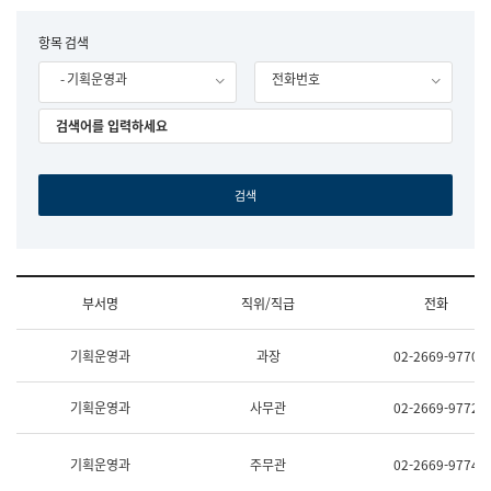
립
국
F
항목 검색
어
o
원
- 기획운영과
전화번호
r
조
m
직
도
국
어
원
원
장
기
획
연
수
부서명
직위/직급
전화
부
기
조
획
기획운영과
과장
02-2669-9770
직
운
및
영
업
과
기획운영과
사무관
02-2669-9772
무
공
소
공
개
언
기획운영과
주무관
02-2669-9774
(부
어
서
과