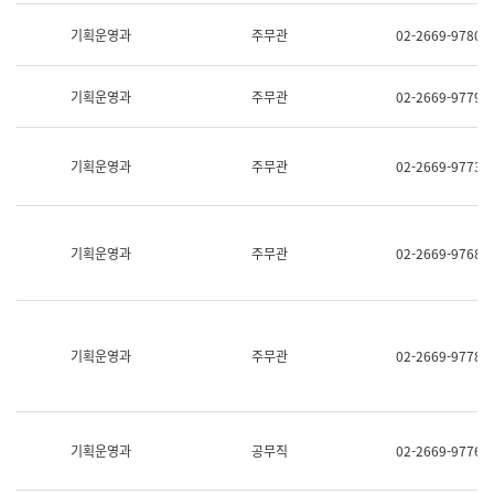
명,
교
직
기획운영과
주무관
02-2669-9780
육
위/
연
직
수
급,
과
기획운영과
주무관
02-2669-9779
전
어
화,
문
담
연
당
기획운영과
주무관
02-2669-9773
구
업
실
무)
어
문
연
기획운영과
주무관
02-2669-9768
구
과
어
문
연
구
기획운영과
주무관
02-2669-9778
과
(사
전
팀)
언
기획운영과
공무직
02-2669-9776
어
정