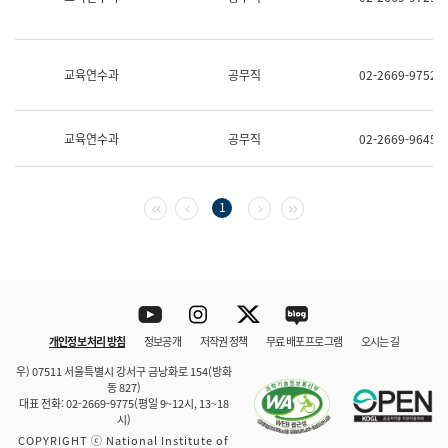
보
과
한
국
교육연수과
공무직
02-2669-9752
어
진
흥
과
교육연수과
공무직
02-2669-9645
수
어
점
자
첫 페이지
이전 페이지
다음 페이지
마지막 페이지
1
진
흥
과
Youtube
Instagram
Twitter
blog
개인정보 처리 방침
정보공개
저작권 정책
무료 배포 프로그램
오시는 길
바로 가기
문체부와 소속기관
우) 07511 서울특별시 강서구 금낭화로 154(방화
동 827)
대표 전화: 02-2669-9775(평일 9~12시, 13~18
시)
COPYRIGHT ⓒ National Institute of