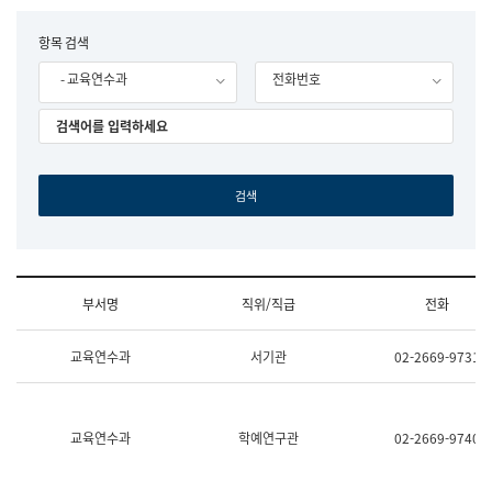
립
국
F
항목 검색
어
o
원
- 교육연수과
전화번호
r
조
m
직
도
국
어
원
원
장
기
획
연
수
부서명
직위/직급
전화
부
기
조
획
교육연수과
서기관
02-2669-9731
직
운
및
영
업
과
무
공
소
공
교육연수과
학예연구관
02-2669-9740
개
언
(부
어
서
과