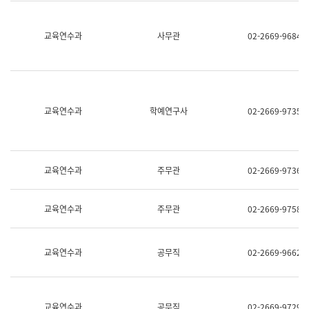
명,
교
직
육
위/
연
교육연수과
사무관
02-2669-9684
직
수
급,
과
전
어
화,
문
담
연
당
구
교육연수과
학예연구사
02-2669-9735
업
실
무)
어
문
연
구
교육연수과
주무관
02-2669-9736
과
어
문
교육연수과
주무관
02-2669-9758
연
구
과
(사
교육연수과
공무직
02-2669-9662
전
팀)
언
어
정
교육연수과
공무직
02-2669-9729