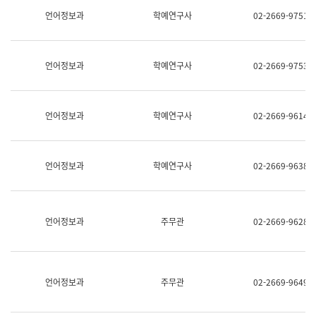
명,
교
언어정보과
학예연구사
02-2669-9751
직
육
위/
연
직
수
급,
과
언어정보과
학예연구사
02-2669-9753
전
어
화,
문
담
연
당
구
언어정보과
학예연구사
02-2669-9614
업
실
무)
어
문
연
언어정보과
학예연구사
02-2669-9638
구
과
어
문
연
언어정보과
주무관
02-2669-9628
구
과
(사
전
팀)
언어정보과
주무관
02-2669-9649
언
어
정