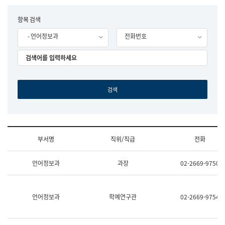
립
국
F
항목 검색
어
o
원
- 언어정보과
전화번호
r
조
m
직
도
국
어
원
원
장
기
획
연
수
부서명
직위/직급
전화
부
기
조
획
언어정보과
과장
02-2669-9750
직
운
및
영
업
과
무
공
언어정보과
학예연구관
02-2669-9754
소
공
개
언
(부
어
서
과