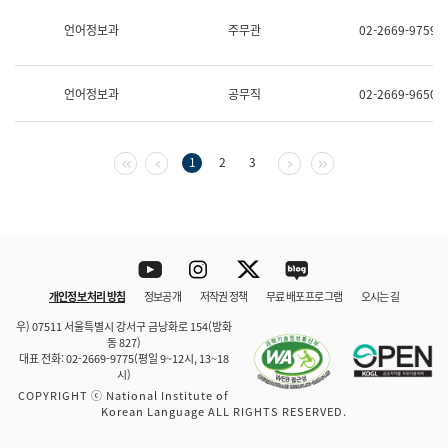
보
과
언어정보과
주무관
02-2669-9759
한
국
어
언어정보과
공무직
02-2669-9650
진
흥
과
수
첫 페이지
이전 페이지
다음 페이지
마지막 페이지
1
2
3
어
점
자
진
흥
과
Youtube
Instagram
Twitter
blog
개인정보 처리 방침
정보공개
저작권 정책
무료 배포 프로그램
오시는 길
바로 가기
문체부와 소속기관
우) 07511 서울특별시 강서구 금낭화로 154(방화
동 827)
대표 전화: 02-2669-9775(평일 9~12시, 13~18
시)
COPYRIGHT ⓒ National Institute of
Korean Language ALL RIGHTS RESERVED.