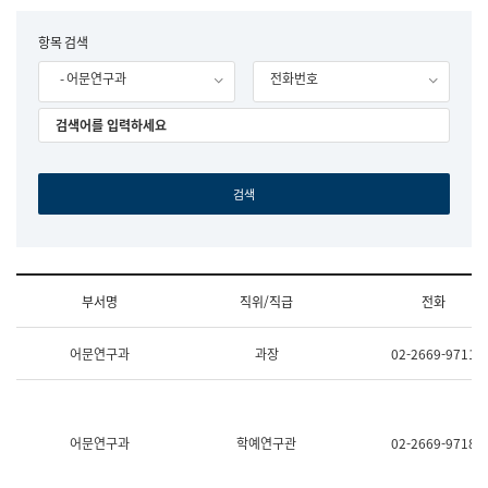
립
국
F
항목 검색
어
o
원
- 어문연구과
전화번호
r
조
m
직
도
국
어
원
원
장
기
획
연
수
부서명
직위/직급
전화
부
기
조
획
어문연구과
과장
02-2669-9711
직
운
및
영
업
과
무
공
소
공
어문연구과
학예연구관
02-2669-9718
개
언
(부
어
서
과