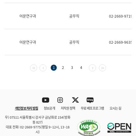
보
과
한
어문연구과
공무직
02-2669-9719
국
어
진
흥
과
어문연구과
공무직
02-2669-9635
수
어
점
자
진
첫 페이지
이전 페이지
다음 페이지
마지막 페이지
1
2
3
4
흥
과
Youtube
Instagram
Twitter
blog
개인정보 처리 방침
정보공개
저작권 정책
무료 배포 프로그램
오시는 길
바로 가기
문체부와 소속기관
우) 07511 서울특별시 강서구 금낭화로 154(방화
동 827)
대표 전화: 02-2669-9775(평일 9~12시, 13~18
시)