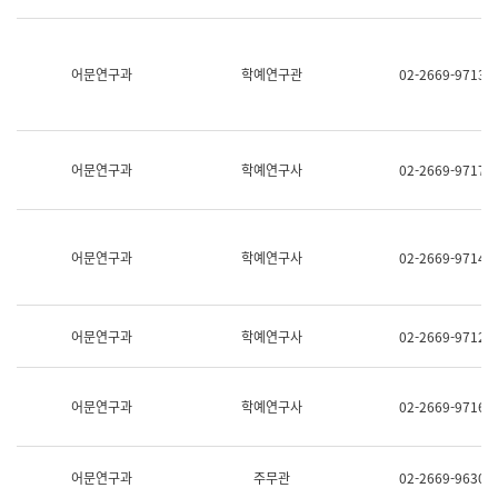
명,
교
직
육
위/
연
직
어문연구과
학예연구관
02-2669-9713
수
급,
과
전
어
화,
문
담
연
당
구
어문연구과
학예연구사
02-2669-9717
업
실
무)
어
문
연
어문연구과
학예연구사
02-2669-9714
구
과
어
문
어문연구과
학예연구사
02-2669-9712
연
구
과
(사
어문연구과
학예연구사
02-2669-9716
전
팀)
언
어
어문연구과
주무관
02-2669-9630
정