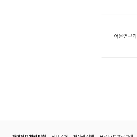
한
국
어
진
흥
어문연구과
과
수
어
점
자
진
흥
과
개인정보 처리 방침
정보공개
저작권 정책
무료 배포 프로그램