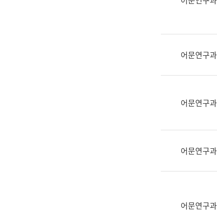
어문연구과
실
어
문
연
구
어문연구과
과
어
문
연
어문연구과
구
과
(사
전
어문연구과
팀)
언
어
정
보
어문연구과
과