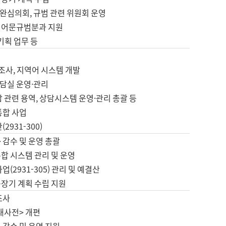
완심의회, 규범 관련 위원회 운영
 어문규범분과 지원
 기획 업무 등
업
 조사, 지역어 시스템 개발
담실 운영·관리
 관련 용역, 상담시스템 운영·관리 총괄 등
통합 사업
2931-300)
 감수 및 운영 총괄
합 시스템 관리 및 운영
업(2931-305) 관리 및 예결산
중장기 계획 수립 지원
조사
대사전> 개편