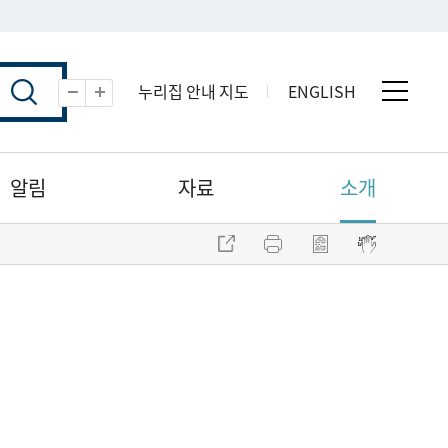
누리집 안내 지도
ENGLISH
전체 
축소
확대
알림
자료
소개
주소 복사
프린트
점자파일 내려받기
점자뷰어 보