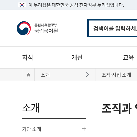
이 누리집은 대한민국 공식 전자정부 누리집입니다.
통
합
검
색
주
지식
개선
교육
메
뉴
현
Home
소개
조직·사업 소개
바로가기
재
위
치:
소개
조직과 
기관 소개