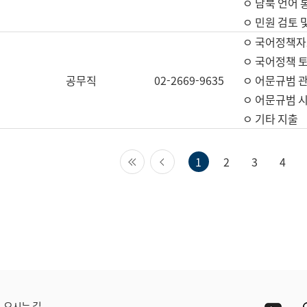
ㅇ 남북 언어 
ㅇ 민원 검토 
ㅇ 국어정책자
ㅇ 국어정책 
공무직
02-2669-9635
ㅇ 어문규범 
ㅇ 어문규범 
ㅇ 기타 지출
첫 페이지
이전 페이지
1
2
3
4
Yout
오시는 길