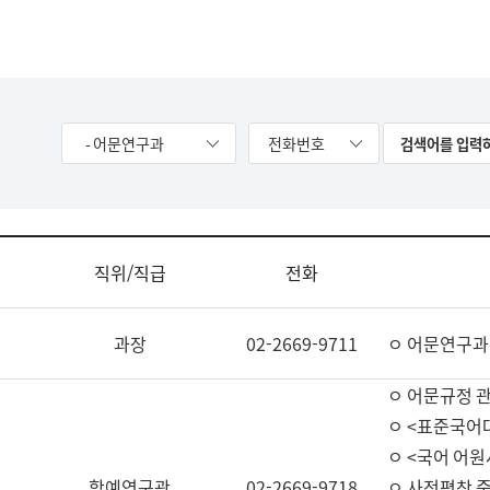
- 어문연구과
전화번호
직위/직급
전화
과장
02-2669-9711
ㅇ 어문연구과
ㅇ 어문규정 
ㅇ <표준국어
ㅇ <국어 어원
학예연구관
02-2669-9718
ㅇ 사전편찬 