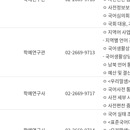
ㅇ 사전정보보
ㅇ 국어심의회
ㅇ 국회 대응,
ㅇ 지역어 사
- 지역별 언어
ㅇ 국어생활상
학예연구관
02-2669-9713
- 국어생활상담
ㅇ 남북 언어 
ㅇ 예산 및 결산(
ㅇ <우리말샘>
ㅇ 국어사전 통
학예연구사
02-2669-9717
ㅇ 사전 세부 사
ㅇ 사전편찬 
ㅇ 국어 실태 
ㅇ <표준국어