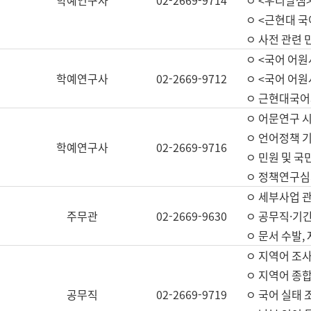
학예연구사
02-2669-9714
ㅇ <우리말샘>
ㅇ <근현대 
ㅇ 사전 관련 
ㅇ <국어 어원
학예연구사
02-2669-9712
ㅇ <국어 어원
ㅇ 근현대국어
ㅇ 어문연구 시
ㅇ 언어정책 기
학예연구사
02-2669-9716
ㅇ 민원 및 국
ㅇ 정책연구심
ㅇ 세부사업 관리
주무관
02-2669-9630
ㅇ 공무직·기간
ㅇ 문서 수발,
ㅇ 지역어 조사
ㅇ 지역어 종합
공무직
02-2669-9719
ㅇ 국어 실태 