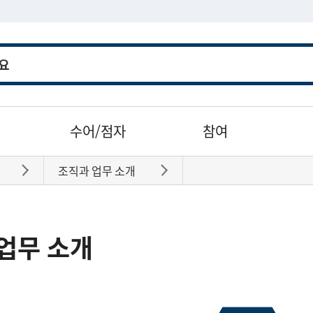
수어/점자
참여
조직과 업무 소개
바로가기
바로가기
업무 소개