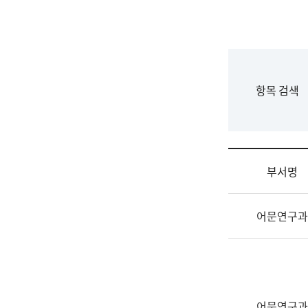
국
립
국
어
원
F
항목 검색
조
o
직
r
도
m
국
어
부서명
원
원
조
장
어문연구과
직
기
및
획
업
연
무
수
소
부
개
기
어문연구과