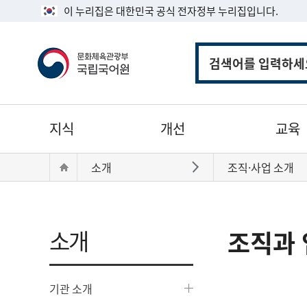
이 누리집은 대한민국 공식 전자정부 누리집입니다.
통
합
검
색
주
지식
개선
교육
메
뉴
현
Home
소개
조직·사업 소개
바로가기
재
위
치:
소개
조직과 
기관 소개