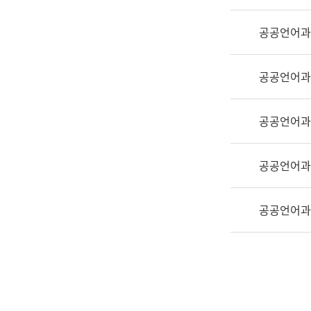
실
어
공공언어과
문
연
구
공공언어과
과
어
문
공공언어과
연
구
공공언어과
과
(사
전
공공언어과
팀)
언
어
정
보
과