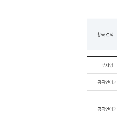
국
립
국
어
원
F
항목 검색
조
o
직
r
도
m
국
어
부서명
원
원
조
장
공공언어과
직
기
및
획
업
연
무
수
소
공공언어과
부
개
기