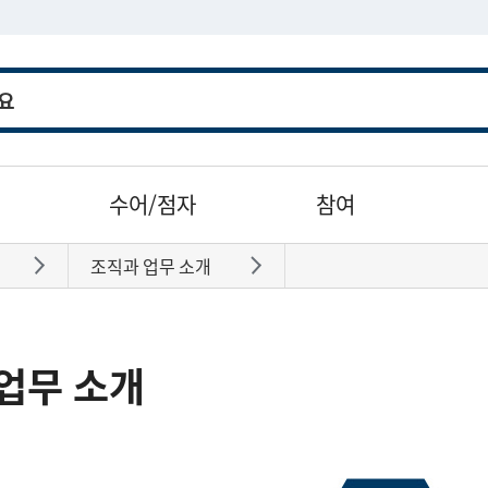
수어/점자
참여
조직과 업무 소개
바로가기
바로가기
업무 소개