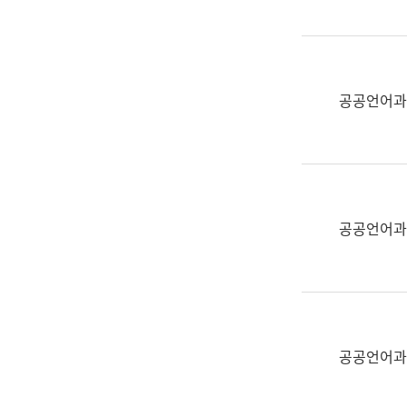
(부
획
서
운
명,
영
직
과
위/
공공언어과
공
직
공
급,
언
전
어
화,
과
담
교
공공언어과
당
육
업
연
무)
수
과
어
문
공공언어과
연
구