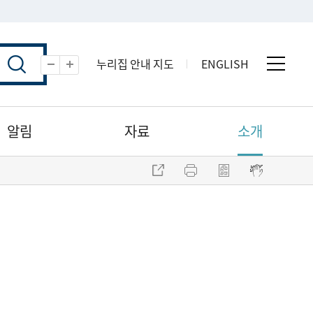
누리집 안내 지도
ENGLISH
전체 
축소
확대
알림
자료
소개
주소 복사
프린트
점자파일 내려받기
점자뷰어 보