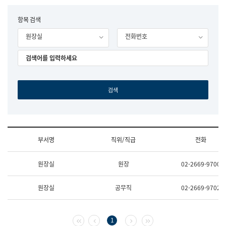
립
국
F
항목 검색
어
o
원
원장실
전화번호
r
조
m
직
도
국
어
원
원
장
기
획
연
수
부서명
직위/직급
전화
부
기
조
획
원장실
원장
02-2669-9700
직
운
및
영
업
과
원장실
공무직
02-2669-9702
무
공
소
공
개
언
(부
어
첫 페이지
이전 페이지
다음 페이지
마지막 페이지
1
서
과