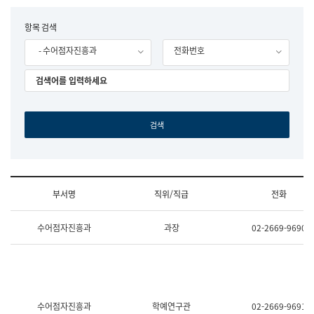
립
국
F
항목 검색
어
o
원
- 수어점자진흥과
전화번호
r
조
m
직
도
국
어
원
원
장
기
획
연
수
부서명
직위/직급
전화
부
기
조
획
수어점자진흥과
과장
02-2669-9690
직
운
및
영
업
과
무
공
소
공
개
언
(부
어
수어점자진흥과
학예연구관
02-2669-9691
서
과