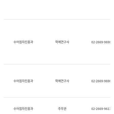
명,
교
직
육
위/
연
직
수
급,
과
전
어
화,
문
담
연
당
구
수어점자진흥과
학예연구사
02-2669-9698
업
실
무)
어
문
연
구
과
어
문
연
수어점자진흥과
학예연구사
02-2669-9696
구
과
(사
전
팀)
언
어
수어점자진흥과
주무관
02-2669-9613
정