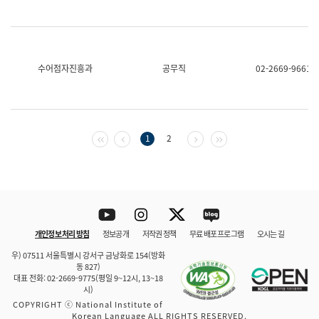
수어점자진흥과
공무직
02-2669-9661
첫 페이지
이전 페이지
다음 페이지
마지막 페이지
1
2
Youtube
Instagram
Twitter
blog
개인정보 처리 방침
정보공개
저작권 정책
무료 배포 프로그램
오시는 길
바로 가기
문체부와 소속기관
우) 07511 서울특별시 강서구 금낭화로 154(방화
동 827)
대표 전화: 02-2669-9775(평일 9~12시, 13~18
시)
COPYRIGHT ⓒ National Institute of
Korean Language ALL RIGHTS RESERVED.