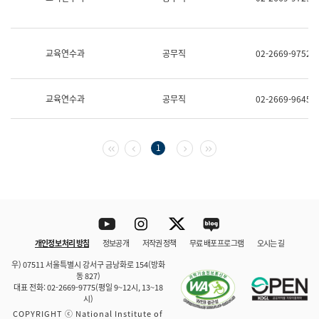
보
과
한
국
교육연수과
공무직
02-2669-9752
어
진
흥
과
교육연수과
공무직
02-2669-9645
수
어
점
자
첫 페이지
이전 페이지
다음 페이지
마지막 페이지
1
진
흥
과
Youtube
Instagram
Twitter
blog
개인정보 처리 방침
정보공개
저작권 정책
무료 배포 프로그램
오시는 길
바로 가기
문체부와 소속기관
우) 07511 서울특별시 강서구 금낭화로 154(방화
동 827)
대표 전화: 02-2669-9775(평일 9~12시, 13~18
시)
COPYRIGHT ⓒ National Institute of