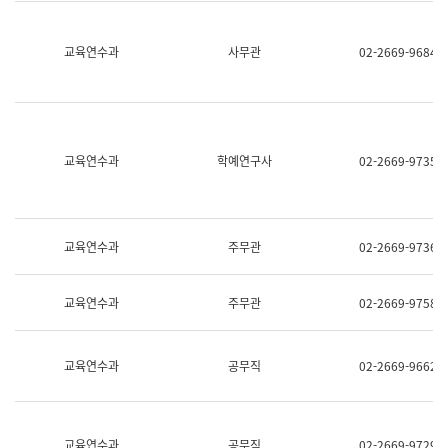
명,
교
직
육
위/
연
교육연수과
사무관
02-2669-9684
직
수
급,
과
전
어
화,
문
담
연
당
구
교육연수과
학예연구사
02-2669-9735
업
실
무)
어
문
연
구
교육연수과
주무관
02-2669-9736
과
어
문
교육연수과
주무관
02-2669-9758
연
구
과
(사
교육연수과
공무직
02-2669-9662
전
팀)
언
어
정
교육연수과
공무직
02-2669-9729