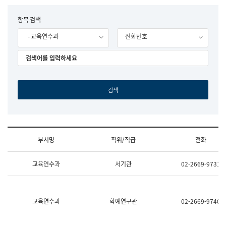
립
국
F
항목 검색
어
o
원
- 교육연수과
전화번호
r
조
m
직
도
국
어
원
원
장
기
획
연
수
부서명
직위/직급
전화
부
기
조
획
교육연수과
서기관
02-2669-9731
직
운
및
영
업
과
무
공
소
공
교육연수과
학예연구관
02-2669-9740
개
언
(부
어
서
과