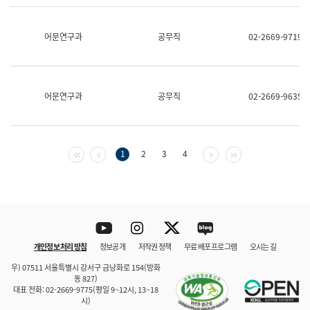
보
과
한
어문연구과
공무직
02-2669-9719
국
어
진
흥
과
어문연구과
공무직
02-2669-9635
수
어
점
자
진
첫 페이지
이전 페이지
다음 페이지
마지막 페이지
1
2
3
4
흥
과
Youtube
Instagram
Twitter
blog
개인정보 처리 방침
정보공개
저작권 정책
무료 배포 프로그램
오시는 길
바로 가기
문체부와 소속기관
우) 07511 서울특별시 강서구 금낭화로 154(방화
동 827)
대표 전화: 02-2669-9775(평일 9~12시, 13~18
시)