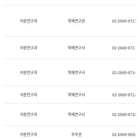
명,
교
직
육
위/
연
직
어문연구과
학예연구관
02-2669-9713
수
급,
과
전
어
화,
문
담
연
당
구
어문연구과
학예연구사
02-2669-9717
업
실
무)
어
문
연
어문연구과
학예연구사
02-2669-9714
구
과
어
문
어문연구과
학예연구사
02-2669-9712
연
구
과
(사
어문연구과
학예연구사
02-2669-9716
전
팀)
언
어
어문연구과
주무관
02-2669-9630
정