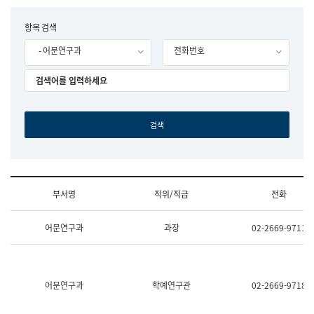
립
국
F
항목 검색
어
o
원
- 어문연구과
전화번호
r
조
m
직
도
국
어
원
원
장
기
획
연
수
부서명
직위/직급
전화
부
기
조
획
어문연구과
과장
02-2669-9711
직
운
및
영
업
과
무
공
소
공
어문연구과
학예연구관
02-2669-9718
개
언
(부
어
서
과