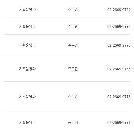
명,
교
직
기획운영과
주무관
02-2669-9780
육
위/
연
직
수
급,
과
기획운영과
주무관
02-2669-9779
전
어
화,
문
담
연
당
기획운영과
주무관
02-2669-9773
구
업
실
무)
어
문
연
기획운영과
주무관
02-2669-9768
구
과
어
문
연
구
기획운영과
주무관
02-2669-9778
과
(사
전
팀)
언
기획운영과
공무직
02-2669-9776
어
정