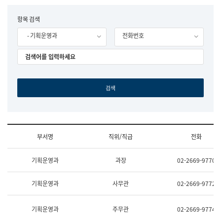
립
국
F
항목 검색
어
o
원
- 기획운영과
전화번호
r
조
m
직
도
국
어
원
원
장
기
획
연
수
부서명
직위/직급
전화
부
기
조
획
기획운영과
과장
02-2669-9770
직
운
및
영
업
과
기획운영과
사무관
02-2669-9772
무
공
소
공
개
언
기획운영과
주무관
02-2669-9774
(부
어
서
과