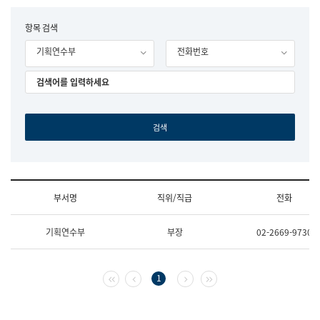
립
국
F
항목 검색
어
o
원
기획연수부
전화번호
r
조
m
직
도
국
어
원
원
장
기
획
연
수
부서명
직위/직급
전화
부
기
조
획
기획연수부
부장
02-2669-9730
직
운
및
영
업
과
무
공
첫 페이지
이전 페이지
다음 페이지
마지막 페이지
1
소
공
개
언
(부
어
서
과