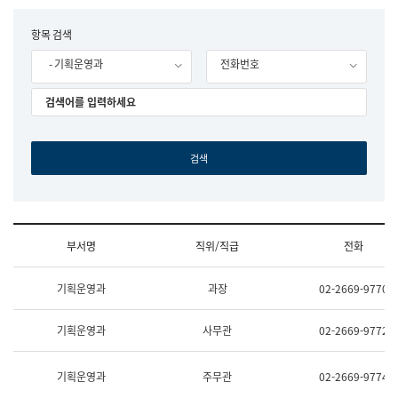
립
국
F
항목 검색
어
o
원
- 기획운영과
전화번호
r
조
m
직
도
국
어
원
원
장
기
획
연
수
부서명
직위/직급
전화
부
기
조
획
기획운영과
과장
02-2669-9770
직
운
및
영
업
과
기획운영과
사무관
02-2669-9772
무
공
소
공
개
언
기획운영과
주무관
02-2669-9774
(부
어
서
과