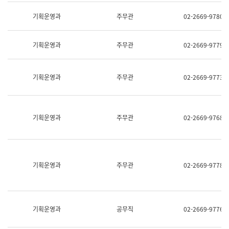
명,
교
직
기획운영과
주무관
02-2669-9780
육
위/
연
직
수
급,
과
기획운영과
주무관
02-2669-9779
전
어
화,
문
담
연
당
기획운영과
주무관
02-2669-9773
구
업
실
무)
어
문
연
기획운영과
주무관
02-2669-9768
구
과
어
문
연
구
기획운영과
주무관
02-2669-9778
과
(사
전
팀)
언
기획운영과
공무직
02-2669-9776
어
정